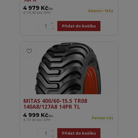
4 979 Kč
/
ks
Externí > 10 ks
4 115 Kč
bez DPH
Přidat do košíku
MITAS 400/60-15.5 TR08
140A8/127A8 14PR TL
4 999 Kč
/
ks
Partner 2 ks
4 131 Kč
bez DPH
Přidat do košíku