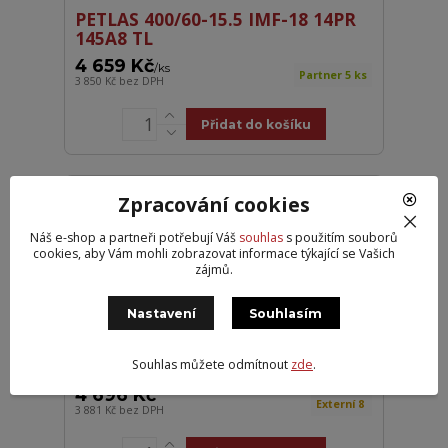
PETLAS 400/60-15.5 IMF-18 14PR
145A8 TL
4 659 Kč
/
ks
Partner 5 ks
3 850 Kč
bez DPH
Přidat do košíku
DOPRAVA ZDARMA
Zpracování cookies
Náš e-shop a partneři potřebují Váš
souhlas
s použitím souborů
cookies, aby Vám mohli zobrazovat informace týkající se Vašich
zájmů.
Nastavení
Souhlasím
BKT 400/60R15,5 TR882 TL 14PR
Souhlas můžete odmítnout
zde
.
4 696 Kč
Externí 8
3 881 Kč
bez DPH