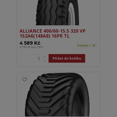
ALLIANCE 400/60-15.5 320 VP
152A6(148A8) 16PR TL
4 589 Kč
Partner > 10
3 793 Kč
bez DPH
Přidat do košíku