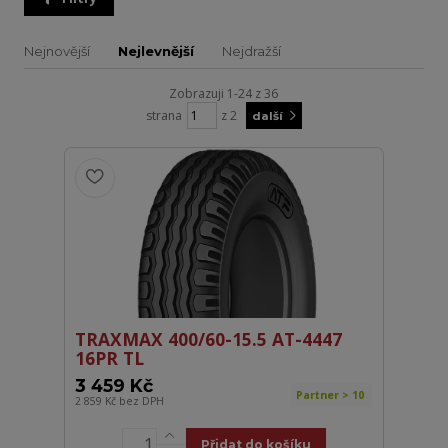
Nejnovější
Nejlevnější
Nejdražší
Zobrazuji 1-24 z 36
strana
z 2
další
TRAXMAX 400/60-15.5 AT-4447
16PR TL
3 459 Kč
Partner > 10
2 859 Kč
bez DPH
Přidat do košíku