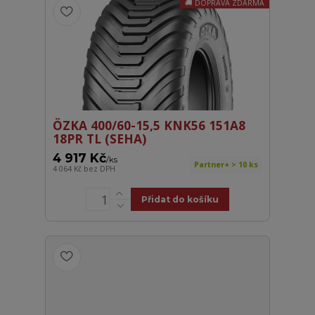
DOPRAVA ZDARMA
ÖZKA 400/60-15,5 KNK56 151A8
18PR TL (SEHA)
4 917 Kč
/
ks
Partner+ > 10 ks
4 064 Kč
bez DPH
Přidat do košíku