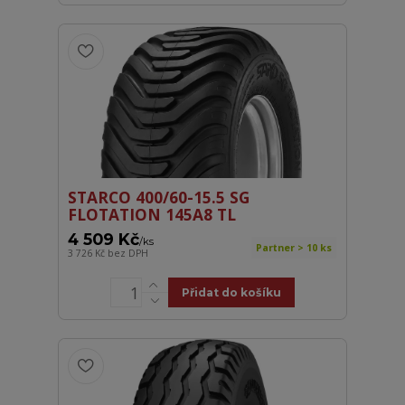
STARCO 400/60-15.5 SG
FLOTATION 145A8 TL
4 509 Kč
/
ks
Partner > 10 ks
3 726 Kč
bez DPH
Přidat do košíku