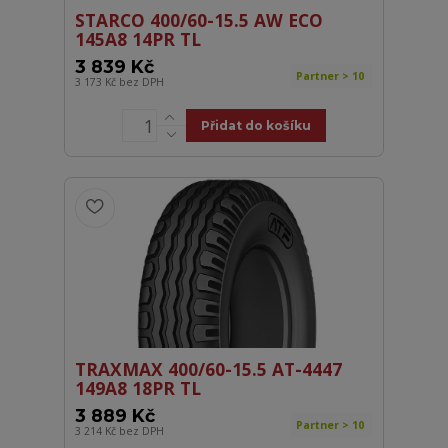
STARCO 400/60-15.5 AW ECO
145A8 14PR TL
3 839 Kč
Partner > 10
3 173 Kč
bez DPH
Přidat do košíku
TRAXMAX 400/60-15.5 AT-4447
149A8 18PR TL
3 889 Kč
Partner > 10
3 214 Kč
bez DPH