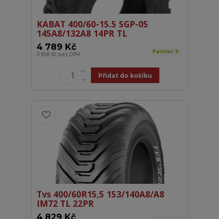
KABAT 400/60-15.5 SGP-05
145A8/132A8 14PR TL
4 789 Kč
Partner 9
3 958 Kč
bez DPH
Přidat do košíku
Tvs 400/60R15,5 153/140A8/A8
IM72 TL 22PR
4 829 Kč