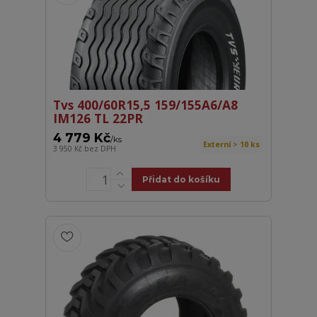
Tvs 400/60R15,5 159/155A6/A8
IM126 TL 22PR
4 779 Kč
/
ks
Externí > 10 ks
3 950 Kč
bez DPH
Přidat do košíku