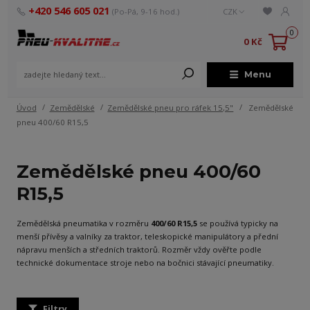
+420 546 605 021
(Po-Pá, 9-16 hod.)
CZK
0
0 Kč
Menu
Úvod
Zemědělské
Zemědělské pneu pro ráfek 15,5"
Zemědělské
pneu 400/60 R15,5
Zemědělské pneu 400/60
R15,5
Zemědělská pneumatika v rozměru
400/60 R15,5
se používá typicky na
menší přívěsy a valníky za traktor, teleskopické manipulátory a přední
nápravu menších a středních traktorů. Rozměr vždy ověřte podle
technické dokumentace stroje nebo na bočnici stávající pneumatiky.
Filtry