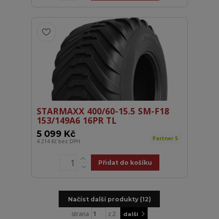
STARMAXX 400/60-15.5 SM-F18
153/149A6 16PR TL
5 099 Kč
Partner 5
4 214 Kč
bez DPH
Přidat do košíku
Načíst další produkty (12)
strana
z 2
další