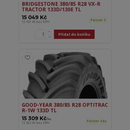
BRIDGESTONE 380/85 R28 VX-R
TRACTOR 133D/130E TL
15 049 Kč
Partner 2
12 437 Kč
bez DPH
Přidat do košíku
GOOD-YEAR 380/85 R28 OPTITRAC
R-1W 133D TL
15 309 Kč
/
ks
Partner 4 ks
12 652 Kč
bez DPH