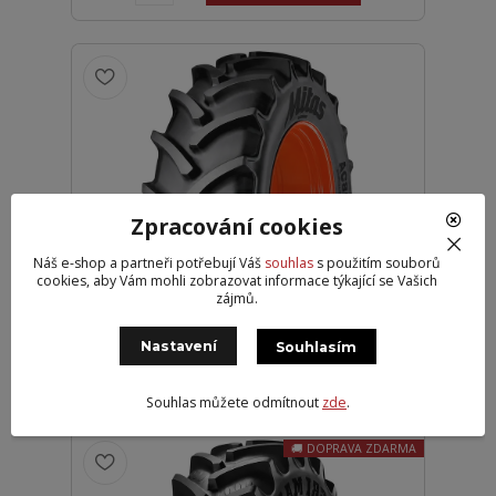
Zpracování cookies
MITAS 380/85 R28 (14.9R28) AC 85
Náš e-shop a partneři potřebují Váš
souhlas
s použitím souborů
133A8/133B TL
cookies, aby Vám mohli zobrazovat informace týkající se Vašich
zájmů.
12 899 Kč
Partner 2
10 660 Kč
bez DPH
Nastavení
Souhlasím
Přidat do košíku
Souhlas můžete odmítnout
zde
.
DOPRAVA ZDARMA