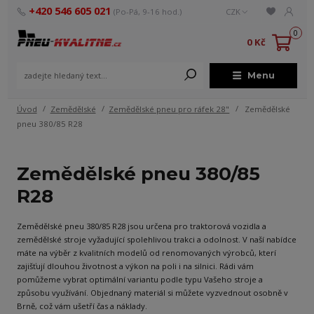
+420 546 605 021
(Po-Pá, 9-16 hod.)
CZK
0
0 Kč
Menu
Úvod
Zemědělské
Zemědělské pneu pro ráfek 28"
Zemědělské
pneu 380/85 R28
Zemědělské pneu 380/85
R28
Zemědělské pneu 380/85 R28 jsou určena pro traktorová vozidla a
zemědělské stroje vyžadující spolehlivou trakci a odolnost. V naší nabídce
máte na výběr z kvalitních modelů od renomovaných výrobců, kterí
zajišťují dlouhou životnost a výkon na poli i na silnici. Rádi vám
pomůžeme vybrat optimální variantu podle typu Vašeho stroje a
způsobu využívání. Objednaný materiál si můžete vyzvednout osobně v
Brně, což vám ušetří čas a náklady.