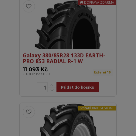
DOPRAVA ZDARMA
Galaxy 380/85R28 133D EARTH-
PRO 853 RADIAL R-1 W
11 093 Kč
Externí 10
9 168 Kč
bez DPH
Přidat do košíku
VYRÁBÍ BRIDGESTONE