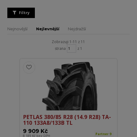
Filtry
Nejnovější
Nejlevnější
Nejdražší
Zobrazuji 1-11 z 11
strana
z 1
PETLAS 380/85 R28 (14.9 R28) TA-
110 133A8/133B TL
9 909 Kč
Partner 9
8 189 Kč
bez DPH