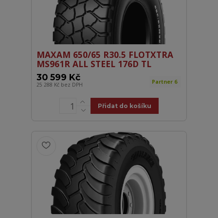
MAXAM 650/65 R30.5 FLOTXTRA
MS961R ALL STEEL 176D TL
30 599 Kč
Partner 6
25 288 Kč
bez DPH
Přidat do košíku