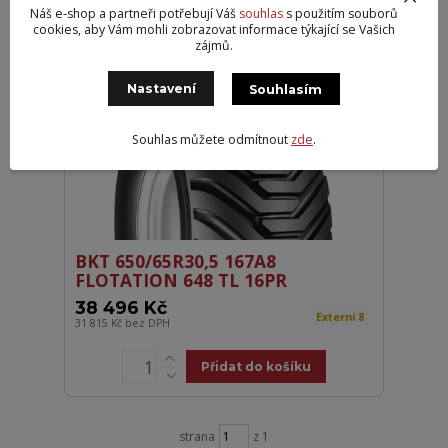
Náš e-shop a partneři potřebují Váš
souhlas
s použitím souborů
Přidat do košíku
cookies, aby Vám mohli zobrazovat informace týkající se Vašich
zájmů.
DOPRAVA ZDARMA
Nastavení
Souhlasím
Souhlas můžete odmítnout
zde
.
BKT 650/65R30,5 167A8
FLOTATION 648 TL 16PR
38 496 Kč
Externí 8
31 815 Kč
bez DPH
Přidat do košíku
strana
z 1