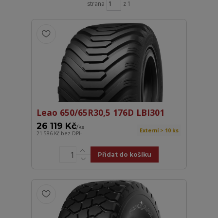
strana
z 1
Leao 650/65R30,5 176D LBI301
26 119 Kč
/
ks
Externí > 10 ks
21 586 Kč
bez DPH
Přidat do košíku