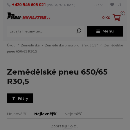
+420 546 605 021
(Po-Pá, 9-16 hod.)
CZK
0
0 Kč
Menu
Úvod
Zemědělské
Zemědělské pneu pro ráfek 30,5"
Zemědělské
pneu 650/65 R30,5
Zemědělské pneu 650/65
R30,5
Filtry
Nejnovější
Nejlevnější
Nejdražší
Zobrazuji 1-5 z 5