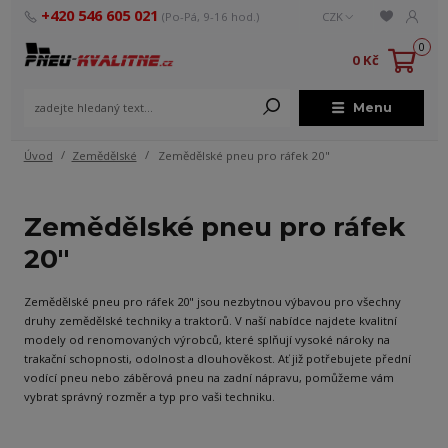
+420 546 605 021
(Po-Pá, 9-16 hod.)
CZK
0
0 Kč
Menu
Úvod
Zemědělské
Zemědělské pneu pro ráfek 20"
Zemědělské pneu pro ráfek
20"
Zemědělské pneu pro ráfek 20" jsou nezbytnou výbavou pro všechny
druhy zemědělské techniky a traktorů. V naší nabídce najdete kvalitní
modely od renomovaných výrobců, které splňují vysoké nároky na
trakační schopnosti, odolnost a dlouhověkost. Ať již potřebujete přední
vodící pneu nebo záběrová pneu na zadní nápravu, pomůžeme vám
vybrat správný rozměr a typ pro vaši techniku.