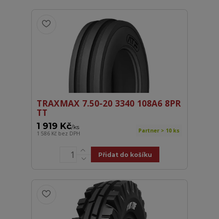
TRAXMAX 7.50-20 3340 108A6 8PR
TT
1 919 Kč
/
ks
Partner > 10 ks
1 586 Kč
bez DPH
Přidat do košíku