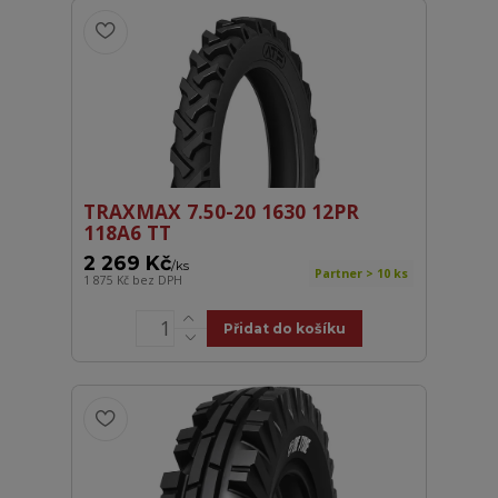
TRAXMAX 7.50-20 1630 12PR
118A6 TT
2 269 Kč
/
ks
Partner > 10 ks
1 875 Kč
bez DPH
Přidat do košíku