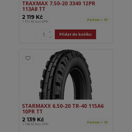
TRAXMAX 7.50-20 3340 12PR
113A8 TT
2 119 Kč
Partner > 10
1 751 Kč
bez DPH
Přidat do košíku
STARMAXX 6.50-20 TR-40 115A6
10PR TT
2 139 Kč
Partner > 10
1 768 Kč
bez DPH