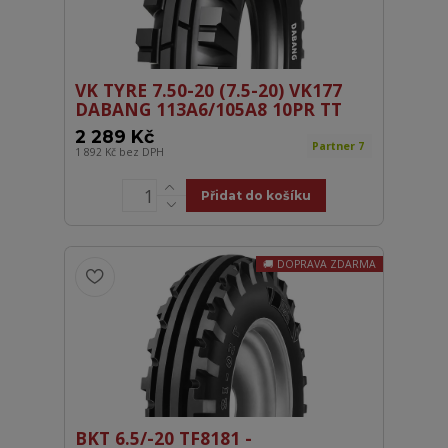
VK TYRE 7.50-20 (7.5-20) VK177
DABANG 113A6/105A8 10PR TT
2 289 Kč
Partner 7
1 892 Kč
bez DPH
Přidat do košíku
DOPRAVA ZDARMA
BKT 6.5/-20 TF8181 -