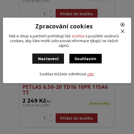
1 850 Kč
bez DPH
Přidat do košíku
Zpracování cookies
Náš e-shop a partneři potřebují Váš
souhlas
s použitím souborů
cookies, aby Vám mohli zobrazovat informace týkající se Vašich
zájmů.
Nastavení
Souhlasím
Souhlas můžete odmítnout
zde
.
PETLAS 6.50-20 TD16 10PR 115A6
TT
2 249 Kč
/
ks
Partner 9 ks
1 859 Kč
bez DPH
Přidat do košíku