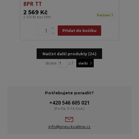
8PR TT
2 569 Kč
Partner 7
2 123 Kč
bez DPH
Přidat do košíku
Načíst další produkty (24)
strana
z 7
další
Potřebujete poradit?
+420 546 605 021
(Po-Pá, 9-16 hod.)
info@pneu-kvalitne.cz