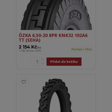
ÖZKA 6,50-20 8PR KNK32 102A6
TT (SEHA)
2 154 Kč
/
ks
Partner+ 10 ks
1 780 Kč
bez DPH
Přidat do košíku