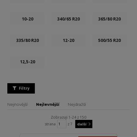
10-20
340/65 R20
365/80 R20
335/80 R20
12-20
500/55 R20
12,5-20
Filtry
Nejnovější
Nejlevnější
Nejdražší
Zobrazuji 1-24 z 150
strana
z 7
další