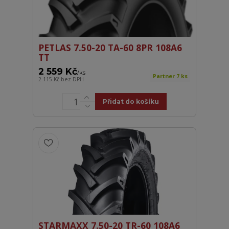
PETLAS 7.50-20 TA-60 8PR 108A6
TT
2 559 Kč
/
ks
Partner 7 ks
2 115 Kč
bez DPH
Přidat do košíku
STARMAXX 7.50-20 TR-60 108A6