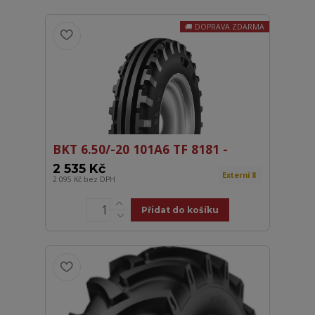
DOPRAVA ZDARMA
BKT 6.50/-20 101A6 TF 8181 -
2 535 Kč
Externí 8
2 095 Kč
bez DPH
Přidat do košíku