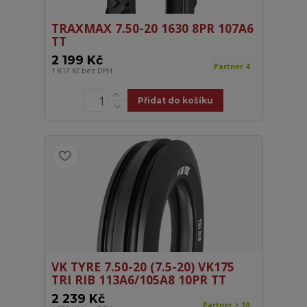
TRAXMAX 7.50-20 1630 8PR 107A6
TT
2 199 Kč
Partner 4
1 817 Kč
bez DPH
Přidat do košíku
VK TYRE 7.50-20 (7.5-20) VK175
TRI RIB 113A6/105A8 10PR TT
2 239 Kč
Partner > 10