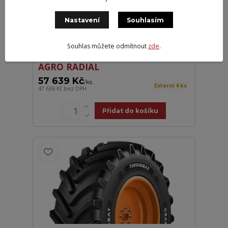
Nastavení
Souhlasím
Souhlas můžete odmítnout
zde
.
Tianli 800/65R32 181/181B/D
AGRO RADIAL
57 639 Kč
/
ks
Externí 4 ks
47 636 Kč
bez DPH
Přidat do košíku