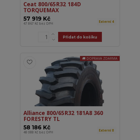
Ceat 800/65R32 184D
TORQUEMAX
57 919 Kč
Externí 4
47 867 Kč
bez DPH
Přidat do košíku
DOPRAVA ZDARMA
Alliance 800/65R32 181A8 360
FORESTRY TL
58 186 Kč
Externí 8
48 088 Kč
bez DPH