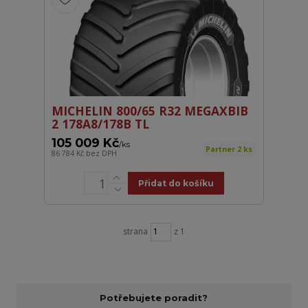
MICHELIN 800/65 R32 MEGAXBIB
2 178A8/178B TL
105 009 Kč
/
ks
Partner 2 ks
86 784 Kč
bez DPH
Přidat do košíku
strana
z 1
Potřebujete poradit?