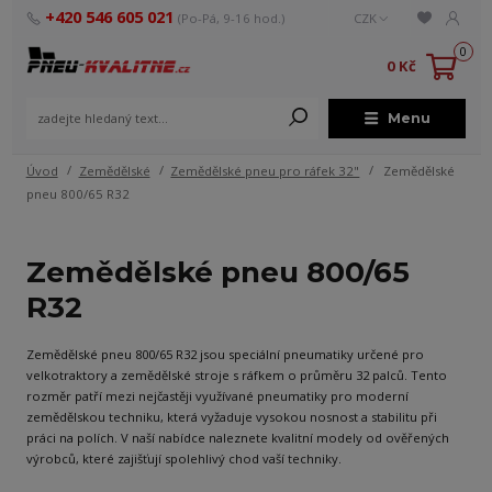
+420 546 605 021
(Po-Pá, 9-16 hod.)
CZK
0
0 Kč
Menu
Úvod
Zemědělské
Zemědělské pneu pro ráfek 32"
Zemědělské
pneu 800/65 R32
Zemědělské pneu 800/65
R32
Zemědělské pneu 800/65 R32 jsou speciální pneumatiky určené pro
velkotraktory a zemědělské stroje s ráfkem o průměru 32 palců. Tento
rozměr patří mezi nejčastěji využívané pneumatiky pro moderní
zemědělskou techniku, která vyžaduje vysokou nosnost a stabilitu při
práci na polích. V naší nabídce naleznete kvalitní modely od ověřených
výrobců, které zajišťují spolehlivý chod vaší techniky.