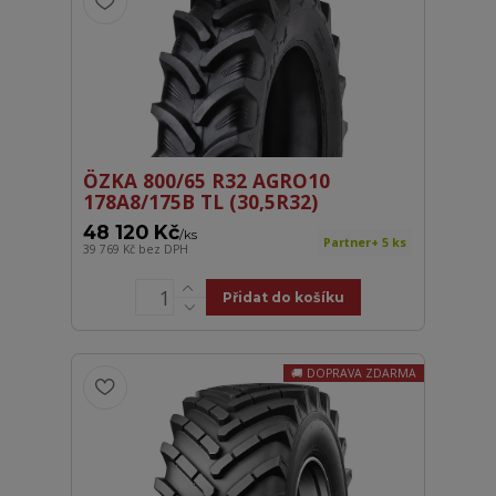
ÖZKA 800/65 R32 AGRO10
178A8/175B TL (30,5R32)
48 120 Kč
/
ks
Partner+ 5 ks
39 769 Kč
bez DPH
Přidat do košíku
DOPRAVA ZDARMA