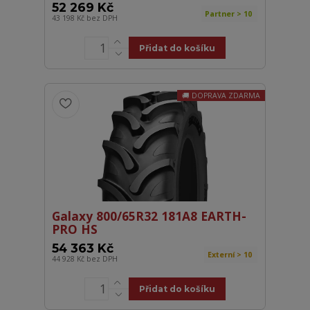
52 269 Kč
Partner > 10
43 198 Kč
bez DPH
Přidat do košíku
DOPRAVA ZDARMA
Galaxy 800/65R32 181A8 EARTH-
PRO HS
54 363 Kč
Externí > 10
44 928 Kč
bez DPH
Přidat do košíku