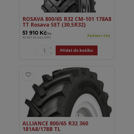
ROSAVA 800/65 R32 CM-101 178A8
TT Rosava SET (30,5R32)
51 910 Kč
/
ks
Partner+ 3 ks
42 901 Kč
bez DPH
Přidat do košíku
ALLIANCE 800/65 R32 360
181A8/178B TL