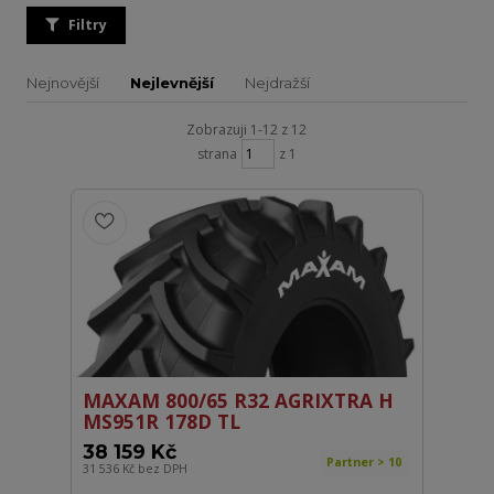
Filtry
Nejnovější
Nejlevnější
Nejdražší
Zobrazuji 1-12 z 12
strana
z 1
MAXAM 800/65 R32 AGRIXTRA H
MS951R 178D TL
38 159 Kč
Partner > 10
31 536 Kč
bez DPH