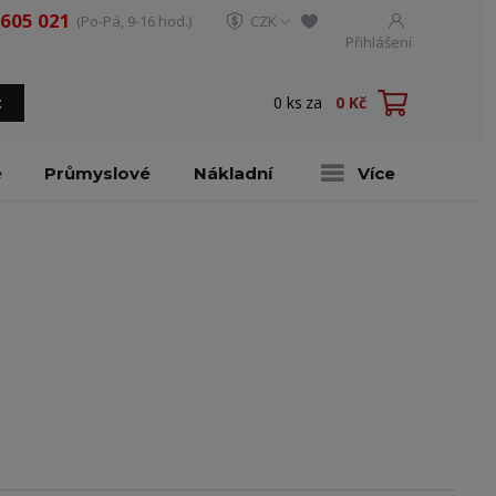
 605 021
(Po-Pá, 9-16 hod.)
CZK
Přihlášení
0
ks
za
0 Kč
t
é
Průmyslové
Nákladní
Více