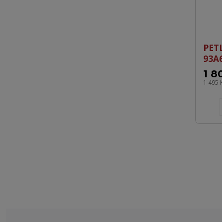
PET
93A
1 8
1 495 