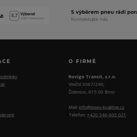
S výběrem pneu rádi po
Kontaktujte nás
ACE
O FIRMĚ
podmínky
Rovigo Transit, s.r.o.
vat
Viniční 3067/240,
Židenice, 615 00 Brno
Mail:
info@pneu-kvalitne.cz
ukromí
Telefon:
+420 546 605 021