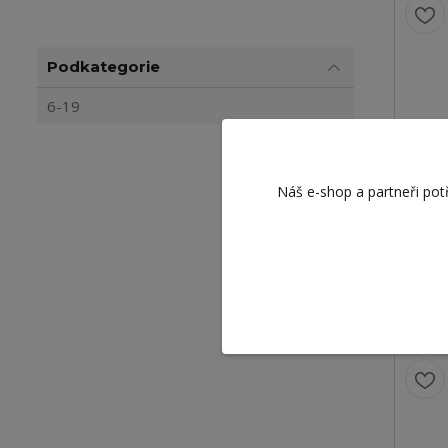
Podkategorie
6-19
TRA
Náš e-shop a partneři pot
1 3
1 107 