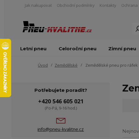
Jak nakupovat
Obchodní podmínky
Kontakty
Ochrana 
Letní pneu
Celoroční pneu
Zimní pneu
Úvod
Zemědělské
Zemědělské pneu pro ráfek 
Zem
Potřebujete poradit?
+420 546 605 021
(Po-Pá, 9-16 hod.)
info@pneu-kvalitne.cz
Nejnov