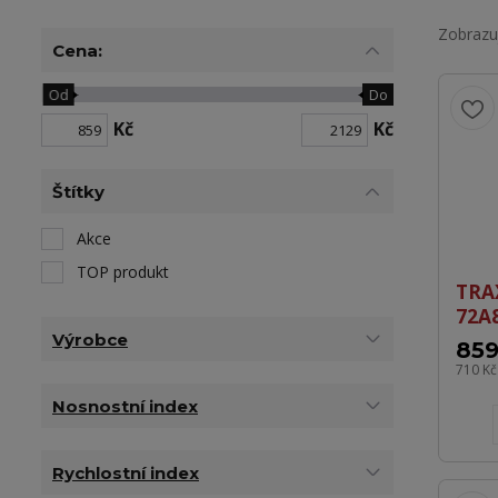
Zobrazuj
Cena:
Od
Do
Kč
Kč
Štítky
Akce
TOP produkt
TRA
72A
Výrobce
859
710 K
Nosnostní index
Rychlostní index