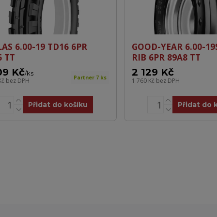
LAS 6.00-19 TD16 6PR
GOOD-YEAR 6.00-19
6 TT
RIB 6PR 89A8 TT
09 Kč
2 129 Kč
/
ks
Partner 7 ks
Kč
bez DPH
1 760 Kč
bez DPH
Přidat do košíku
Přidat do 