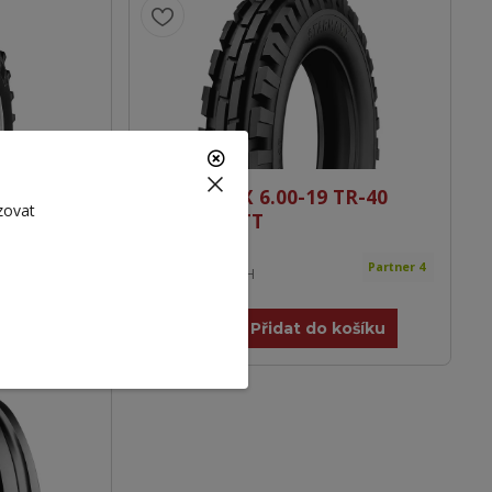
STARMAXX 6.00-19 TR-40
zovat
DOT2024
93A6 6PR TT
1 659 Kč
Partner 6
Partner 4
1 371 Kč
bez DPH
košíku
Přidat do košíku