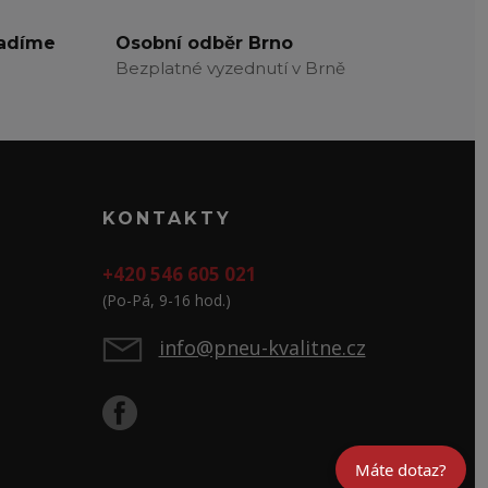
radíme
Osobní odběr Brno
Bezplatné vyzednutí v Brně
KONTAKTY
+420 546 605 021
(Po-Pá, 9-16 hod.)
info@pneu-kvalitne.cz
Máte dotaz?