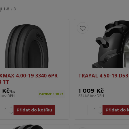
i 1-8 z 8
XMAX 4.00-19 3340 6PR
TRAYAL 4.50-19 D53
8 TT
 Kč
1 009 Kč
/
ks
Partner > 10 ks
č
bez DPH
834 Kč
bez DPH
Přidat do košíku
Přidat do 