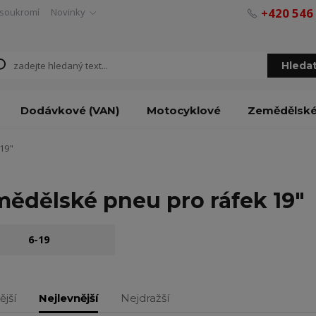
+420 546
soukromí
Novinky
Hleda
Dodávkové (VAN)
Motocyklové
Zemědělsk
19"
ědělské pneu pro ráfek 19"
6-19
ější
Nejlevnější
Nejdražší