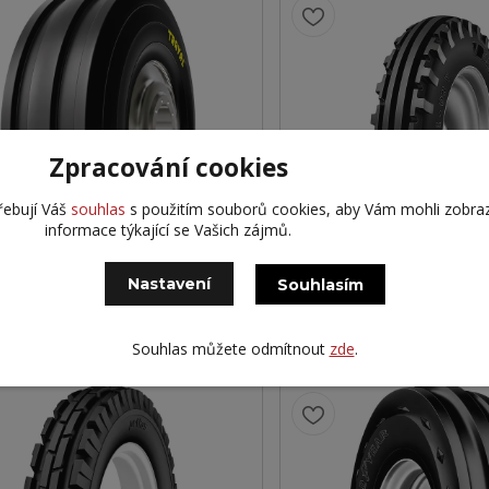
Zpracování cookies
YAL 6.00-19 D55 8PR TT
BKT 6.00-19 TF-8181
řebují Váš
souhlas
s použitím souborů cookies, aby Vám mohli zobra
93A6/85A8 6PR TT 
informace týkající se Vašich zájmů.
39 Kč
1 639 Kč
Partner 2
Kč
bez DPH
1 355 Kč
bez DPH
Nastavení
Souhlasím
Přidat do košíku
Přidat do 
Souhlas můžete odmítnout
zde
.