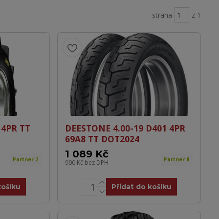
strana
z 1
 4PR TT
DEESTONE 4.00-19 D401 4PR
69A8 TT DOT2024
1 089 Kč
Partner 2
Partner 8
900 Kč
bez DPH
košíku
Přidat do košíku