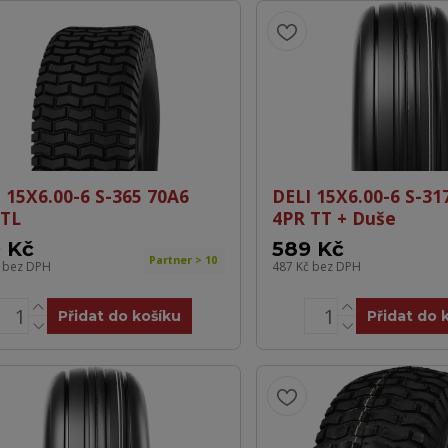
 15X6.00-6 S-365 70A6
DELI 15X6.00-6 S-31
 TL
4PR TT + Duše
 Kč
589 Kč
Partner > 10
č
bez DPH
487 Kč
bez DPH
Přidat do košíku
Přidat do 