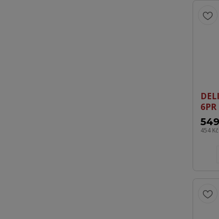
DELI
6PR
549
454 K