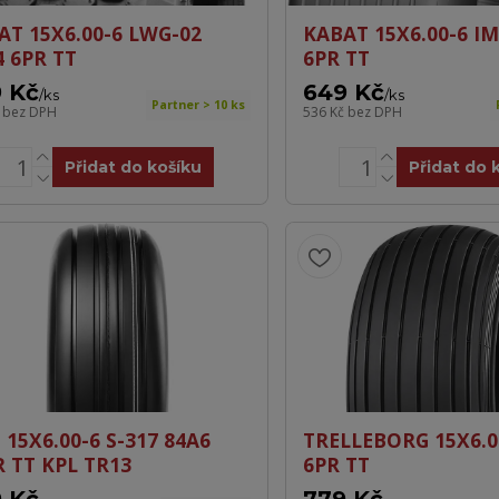
AT 15X6.00-6 LWG-02
KABAT 15X6.00-6 IM
4 6PR TT
6PR TT
 Kč
649 Kč
/
ks
/
ks
Partner > 10 ks
č
bez DPH
536 Kč
bez DPH
Přidat do košíku
Přidat do 
 15X6.00-6 S-317 84A6
TRELLEBORG 15X6.0
R TT KPL TR13
6PR TT