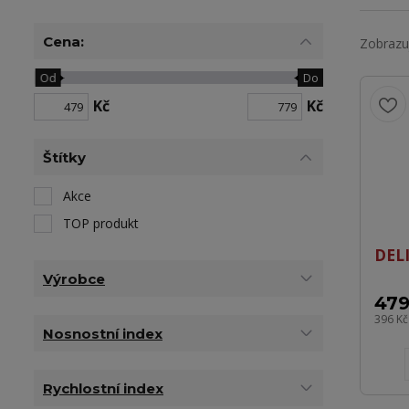
Cena:
Zobrazuj
Od
Do
Kč
Kč
Štítky
Akce
TOP produkt
DELI
Výrobce
479
396 K
Nosnostní index
Rychlostní index