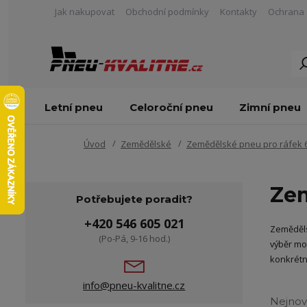
Jak nakupovat
Obchodní podmínky
Kontakty
Ochrana 
Letní pneu
Celoroční pneu
Zimní pneu
Úvod
Zemědělské
Zemědělské pneu pro ráfek 
Zem
Potřebujete poradit?
+420 546 605 021
Zeměděls
(Po-Pá, 9-16 hod.)
výběr mo
konkrétn
info@pneu-kvalitne.cz
Nejnov