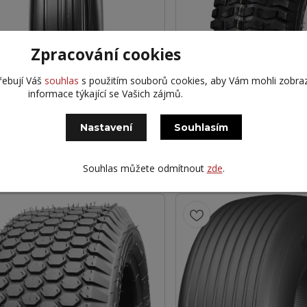
Zpracování cookies
 15X6.00-6 S-317 70A6
KENDA 15X6.00-6 K3
řebují Váš
souhlas
s použitím souborů cookies, aby Vám mohli zobra
 KPL TR13
informace týkající se Vašich zájmů.
 Kč
629 Kč
/
ks
Partner > 10
č
bez DPH
520 Kč
bez DPH
Nastavení
Souhlasím
Přidat do košíku
Přidat do 
Souhlas můžete odmítnout
zde
.