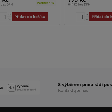
 Kč
779 Kč
Partner > 10
č
bez DPH
644 Kč
bez DPH
Přidat do košíku
Přidat do 
S výběrem pneu rádi po
Kontaktujte nás