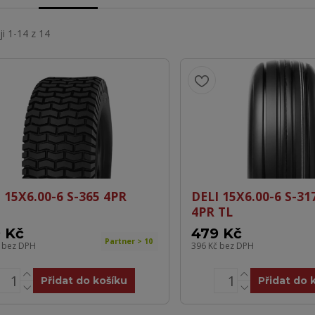
i 1-14 z 14
 15X6.00-6 S-365 4PR
DELI 15X6.00-6 S-31
4PR TL
 Kč
479 Kč
Partner > 10
č
bez DPH
396 Kč
bez DPH
Přidat do košíku
Přidat do 