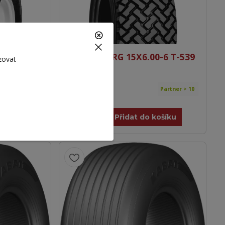
58 4PR TL
TRELLEBORG 15X6.00-6 T-539
zovat
4PR TL
629 Kč
Partner 10 ks
Partner > 10
520 Kč
bez DPH
košíku
Přidat do košíku