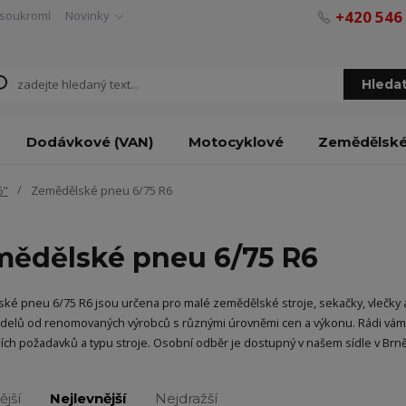
+420 546
soukromí
Novinky
Hleda
Dodávkové (VAN)
Motocyklové
Zemědělsk
6"
Zemědělské pneu 6/75 R6
ědělské pneu 6/75 R6
ké pneu 6/75 R6 jsou určena pro malé zemědělské stroje, sekačky, vlečky 
delů od renomovaných výrobců s různými úrovněmi cen a výkonu. Rádi vá
ích požadavků a typu stroje. Osobní odběr je dostupný v našem sídle v Brně
ější
Nejlevnější
Nejdražší