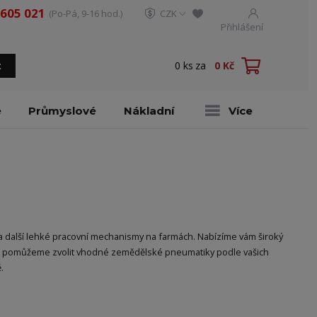
 605 021
(Po-Pá, 9-16 hod.)
CZK
Přihlášení
0
ks
za
0 Kč
t
é
Průmyslové
Nákladní
Více
a další lehké pracovní mechanismy na farmách. Nabízíme vám široký
m pomůžeme zvolit vhodné zemědělské pneumatiky podle vašich
.