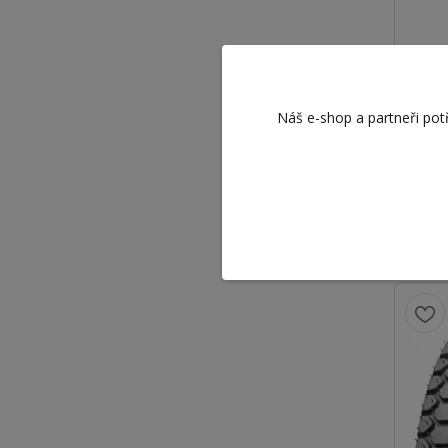
DELI
Náš e-shop a partneři pot
6PR
609
503 K