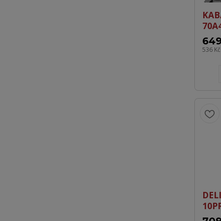
KAB
70A
649
536 K
DELI
10P