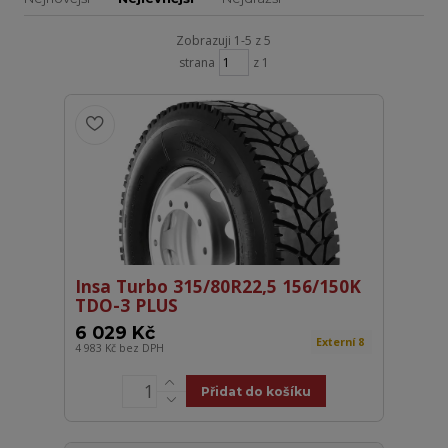
Zobrazuji 1-5 z 5
strana
z 1
Insa Turbo 315/80R22,5 156/150K
TDO-3 PLUS
6 029 Kč
Externí 8
4 983 Kč
bez DPH
Přidat do košíku