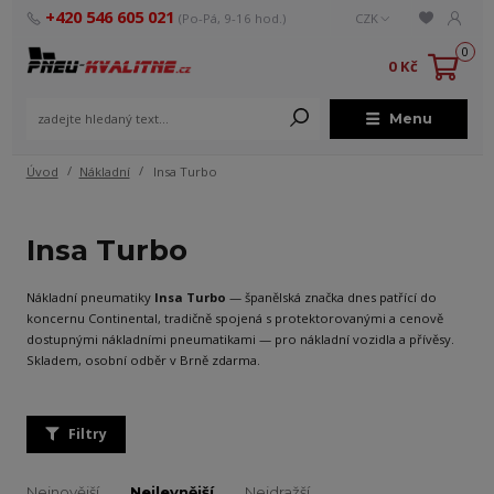
+420 546 605 021
(Po-Pá, 9-16 hod.)
CZK
0
0 Kč
Menu
Úvod
Nákladní
Insa Turbo
Insa Turbo
Nákladní pneumatiky
Insa Turbo
— španělská značka dnes patřící do
koncernu Continental, tradičně spojená s protektorovanými a cenově
dostupnými nákladními pneumatikami — pro nákladní vozidla a přívěsy.
Skladem, osobní odběr v Brně zdarma.
Filtry
Nejnovější
Nejlevnější
Nejdražší