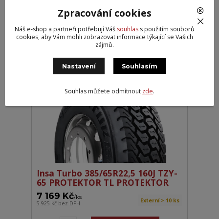
Insa Turbo 315/80R22,5 156/150K
TZY-2 SM CC
Zpracování cookies
6 829 Kč
/
ks
Náš e-shop a partneři potřebují Váš
souhlas
s použitím souborů
Externí > 10 ks
5 644 Kč
bez DPH
cookies, aby Vám mohli zobrazovat informace týkající se Vašich
zájmů.
Přidat do košíku
Nastavení
Souhlasím
Souhlas můžete odmítnout
zde
.
Insa Turbo 385/65R22,5 160J TZY-
65 PROTEKTOR TL PROTEKTOR
7 169 Kč
/
ks
Externí > 10 ks
5 925 Kč
bez DPH