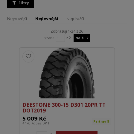
Filtry
Nejnovější
Nejlevnější
Nejdražší
Zobrazuji 1-24 z 26
strana
z 2
další
DEESTONE 300-15 D301 20PR TT
DOT2019
5 009 Kč
Partner 8
4 140 Kč
bez DPH