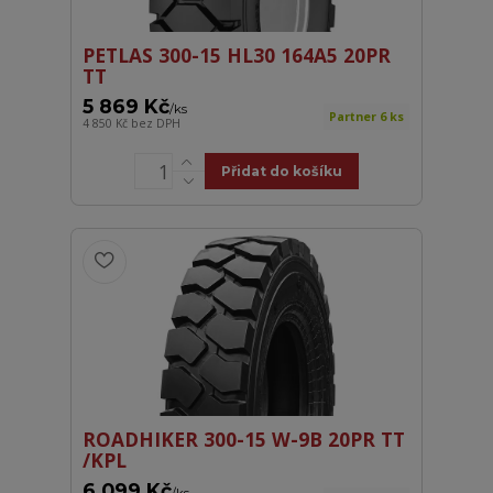
PETLAS 300-15 HL30 164A5 20PR
TT
5 869 Kč
/
ks
Partner 6 ks
4 850 Kč
bez DPH
Přidat do košíku
ROADHIKER 300-15 W-9B 20PR TT
/KPL
6 099 Kč
/
ks