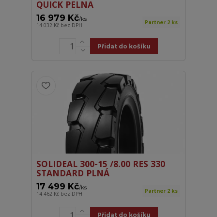
QUICK PELNA
16 979 Kč
/
ks
Partner 2 ks
14 032 Kč
bez DPH
Přidat do košíku
SOLIDEAL 300-15 /8.00 RES 330
STANDARD PLNÁ
17 499 Kč
/
ks
Partner 2 ks
14 462 Kč
bez DPH
Přidat do košíku