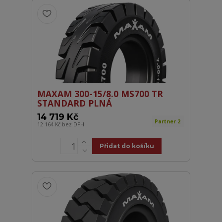
MAXAM 300-15/8.0 MS700 TR
STANDARD PLNÁ
14 719 Kč
Partner 2
12 164 Kč
bez DPH
Přidat do košíku