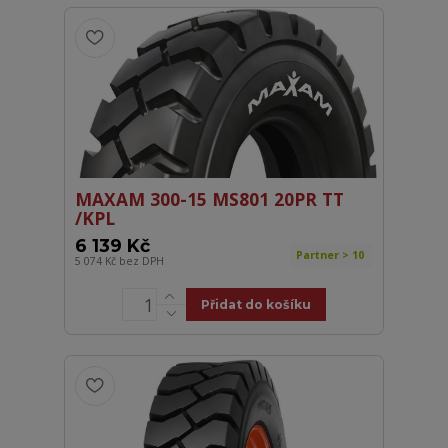
MAXAM 300-15 MS801 20PR TT
/KPL
6 139 Kč
Partner > 10
5 074 Kč
bez DPH
Přidat do košíku