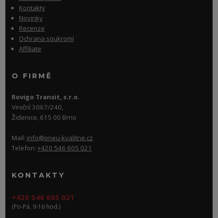
Kontakty
Novinky
Recenze
Ochrana soukromí
Affiliate
O FIRMĚ
Rovigo Transit, s.r.o.
Viniční 3067/240,
Židenice, 615 00 Brno
Mail:
info@pneu-kvalitne.cz
Telefon:
+420 546 605 021
KONTAKTY
+420 546 605 021
(Po-Pá, 9-16 hod.)