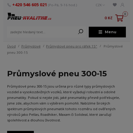
+420 546 605 021
(Po-Pá, 9-16 hod.)
CZK
0
0 Kč
Menu
Úvod
Průmyslové
Průmyslové pneu pro ráfek 15"
Průmyslové
pneu 300-15
Průmyslové pneu 300-15
Průmyslové pneu 300-15 jsou určena pro různé typy průmyslových
vozidel a vysokozdvižných vozíků, které vyžadují robustní a odolné
pneumatiky. Pokud si nejste jisti, jaké pneumatiky přesně potřebujete,
jsme zde, abychom vám s výběrem pomohli. Nabízíme širokých
spektrum průmyslových pneumatik tohoto rozměru od ověřených
výrobců jako Petlas, Roadhiker, Maxam či Solideal, které zaručují
spolehlivost a dlouhou životnost.