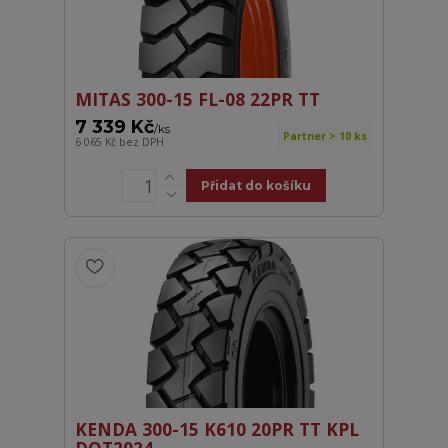
MITAS 300-15 FL-08 22PR TT
7 339 Kč
/
ks
Partner > 10 ks
6 065 Kč
bez DPH
Přidat do košíku
KENDA 300-15 K610 20PR TT KPL
DOT2024