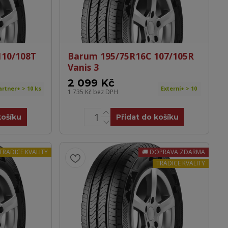
110/108T
Barum 195/75R16C 107/105R
Vanis 3
2 099 Kč
artner+ > 10 ks
Externí+ > 10
1 735 Kč
bez DPH
košíku
Přidat do košíku
TRADICE KVALITY
DOPRAVA ZDARMA
TRADICE KVALITY