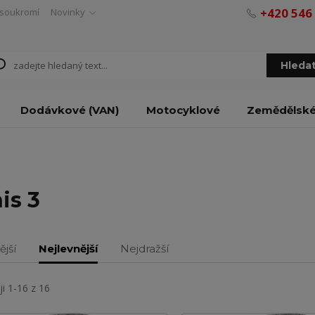
+420 546
soukromí
Novinky
Hleda
Dodávkové (VAN)
Motocyklové
Zemědělsk
is 3
ější
Nejlevnější
Nejdražší
i 1-16 z 16