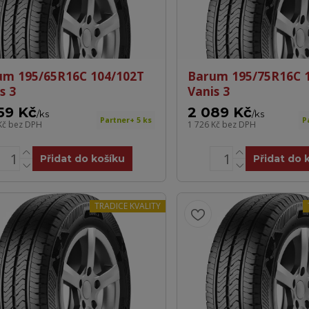
um 195/65R16C 104/102T
Barum 195/75R16C 
s 3
Vanis 3
59 Kč
2 089 Kč
/
ks
/
ks
Partner+ 5 ks
P
Kč
bez DPH
1 726 Kč
bez DPH
Přidat do košíku
Přidat do 
TRADICE KVALITY