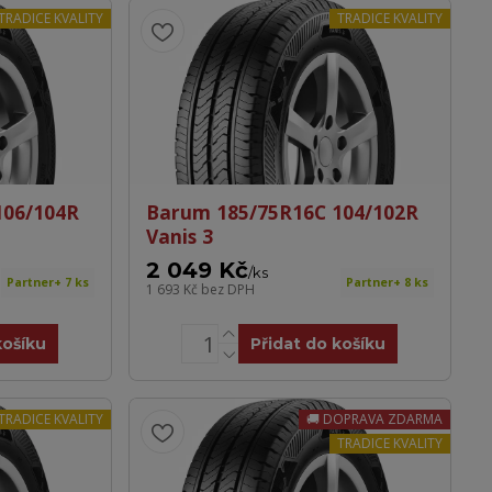
TRADICE KVALITY
TRADICE KVALITY
106/104R
Barum 185/75R16C 104/102R
Vanis 3
2 049 Kč
/
ks
Partner+ 7 ks
Partner+ 8 ks
1 693 Kč
bez DPH
košíku
Přidat do košíku
TRADICE KVALITY
DOPRAVA ZDARMA
TRADICE KVALITY