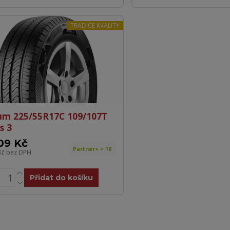
TRADICE KVALITY
um 225/55R17C 109/107T
s 3
09 Kč
Partner+ > 10
Kč
bez DPH
Přidat do košíku