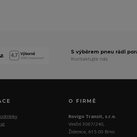
S výběrem pneu rádi po
Kontaktujte nás
ACE
O FIRMĚ
podmínky
Rovigo Transit, s.r.o.
vat
Viniční 3067/240,
Židenice, 615 00 Brno