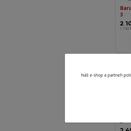
Bar
3
2 1
1 743 
Náš e-shop a partneři pot
Bar
3
2 4