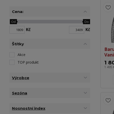
Cena:
Od
Do
Kč
Kč
Štítky
Bar
Vani
Akce
1 8
TOP produkt
1 495 
Výrobce
Sezóna
Nosnostní index