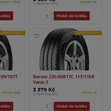
artner+ > 10 ks
Partner+ 10
2 346 Kč
bez DPH
košíku
Přidat do košíku
TRADICE KVALITY
TRADICE KVALITY
109/107T
Barum 235/60R17C 117/115R
Vanis 3
3 379 Kč
Partner+ 6 ks
Partner+ 6
2 793 Kč
bez DPH
košíku
Přidat do košíku