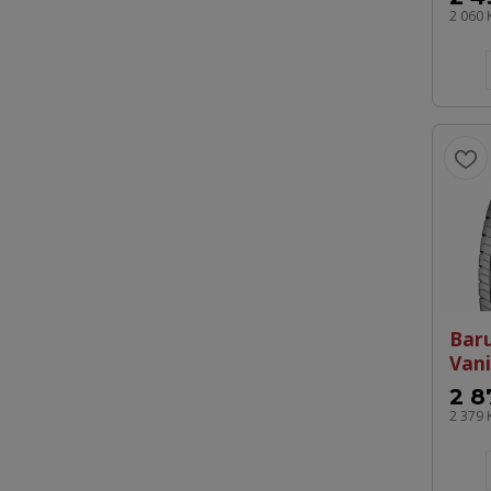
2 060 
Bar
Vani
2 8
2 379 