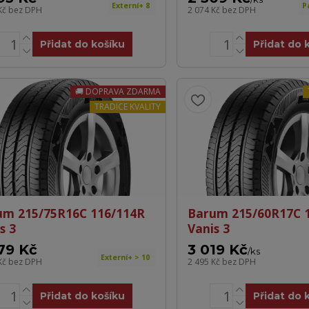
Externí+ 8
P
Kč
bez DPH
2 074 Kč
bez DPH
Přidat do košíku
Přidat do 
DOPRAVA ZDARMA
TRADICE KVALITY
um 215/75R16C 116/114R
Barum 215/60R17C 
s 3
Vanis 3
79 Kč
3 019 Kč
/
ks
Externí+ > 10
Kč
bez DPH
2 495 Kč
bez DPH
Přidat do košíku
Přidat do 