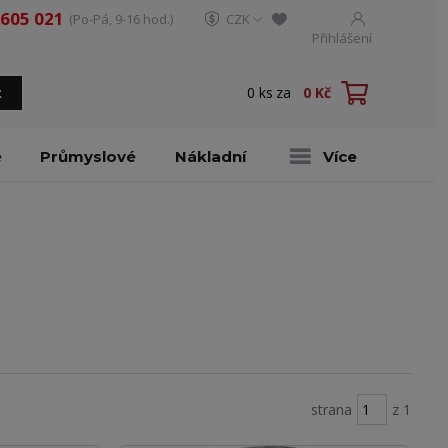
 605 021
(Po-Pá, 9-16 hod.)
CZK
Přihlášení
0
ks
za
0 Kč
t
é
Průmyslové
Nákladní
Více
strana
z 1