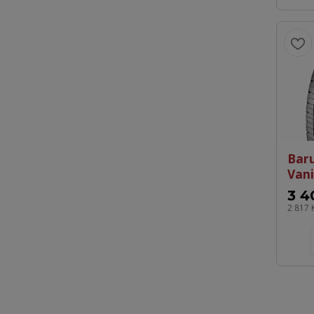
Bar
Vani
3 4
2 817 