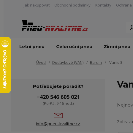
Jak nakupovat
Obchodní podmínky
Kontakty
Ochrana 
Letní pneu
Celoroční pneu
Zimní pneu
Úvod
Dodávkové (VAN)
Barum
Vanis 3
Van
Potřebujete poradit?
+420 546 605 021
(Po-Pá, 9-16 hod.)
Nejnov
Zobrazuj
info@pneu-kvalitne.cz