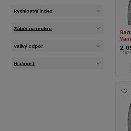
Rychlostní index
Záběr na mokru
Bar
Vani
Valivý odpor
2 0
1 702 
Hlučnost