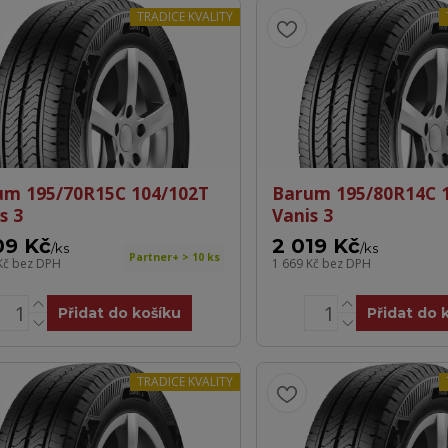
TRADICE KVALITY
um 195/70R15C 104/102T
Barum 195/80R14C 
s 3
Vanis 3
09 Kč
2 019 Kč
/
ks
/
ks
Partner+ > 10 ks
Kč
bez DPH
1 669 Kč
bez DPH
Přidat do košíku
Přidat do 
TRADICE KVALITY