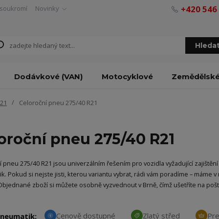
+420 546
soukromí
Novinky
Hleda
Dodávkové (VAN)
Motocyklové
Zemědělsk
R21
Celoroční pneu 275/40 R21
oroční pneu 275/40 R21
í pneu 275/40 R21 jsou univerzálním řešením pro vozidla vyžadující zajištění
k. Pokud si nejste jisti, kterou variantu vybrat, rádi vám poradíme – máme 
Objednané zboží si můžete osobně vyzvednout v Brně, čímž ušetříte na po
Cenově dostupné
Zlatý střed
Pr
pneumatik:
1