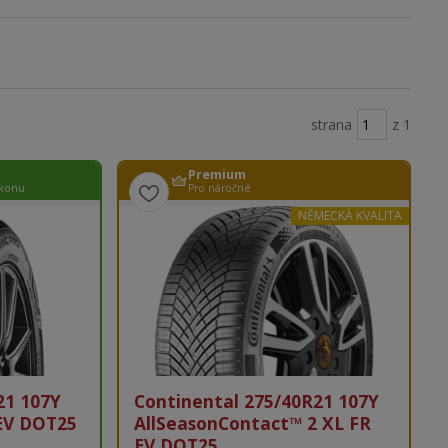
strana
z 1
Premium
ýkonu
Pro náročné
NĚMECKÁ KVALITA
21 107Y
Continental 275/40R21 107Y
EV DOT25
AllSeasonContact™ 2 XL FR
EV DOT25