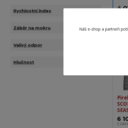
4 0
Rychlostní index
3 330
Záběr na mokru
Náš e-shop a partneři pot
Valivý odpor
Hlučnost
Pire
SCO
SEA
6 1
5 049 