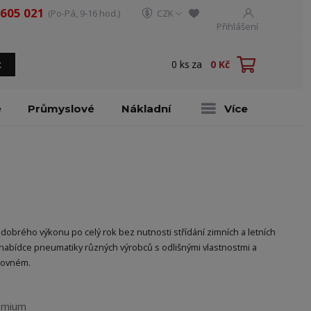
 605 021
(Po-Pá, 9-16 hod.)
CZK
Přihlášení
0
ks
za
0 Kč
t
é
Průmyslové
Nákladní
Více
 dobrého výkonu po celý rok bez nutnosti střídání zimních a letních
v nabídce pneumatiky různých výrobců s odlišnými vlastnostmi a
štovném.
emium