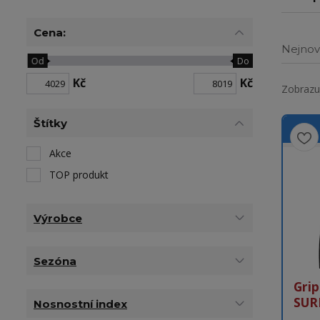
Cena:
Nejnov
Od
Do
Kč
Kč
Zobrazuj
Štítky
Akce
TOP produkt
Výrobce
Sezóna
Gri
SUR
Nosnostní index