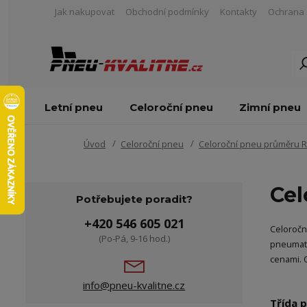
Jak nakupovat
Obchodní podmínky
Kontakty
Ochrana 
Letní pneu
Celoroční pneu
Zimní pneu
Úvod
Celoroční pneu
Celoroční pneu průměru 
Cel
Potřebujete poradit?
+420 546 605 021
Celoročn
(Po-Pá, 9-16 hod.)
pneumati
cenami. 
info@pneu-kvalitne.cz
Třída 