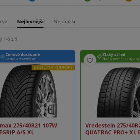
ější
Nejlevnější
Nejdražší
i 1-6 z 6
Cenově dostupné
Zlatý střed
1
Levné a osvědčené
Skvělý poměr ceny a v
DOSTUPNÝ KOMFORT
pmax 275/40R21 107W
Vredestein 275/40R
EGRIP A/S XL
QUATRAC PRO+ XL 