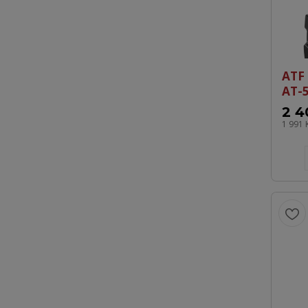
ATF
AT-
2 4
1 991 