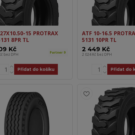
 27X10.50-15 PROTRAX
ATF 10-16.5 PROTRA
5131 8PR TL
5131 10PR TL
09 Kč
2 449 Kč
Partner 9
Kč
bez DPH
2 024 Kč
bez DPH
Přidat do košíku
Přidat do 