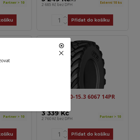
Partner > 10
Externí 10 ks
2 685 Kč
bez DPH
košíku
Přidat do košíku
zovat
X AT-
ATF 11.5/80-15.3 6067 14PR
139A8 TL
3 339 Kč
Partner > 10
Partner > 10
2 760 Kč
bez DPH
košíku
Přidat do košíku