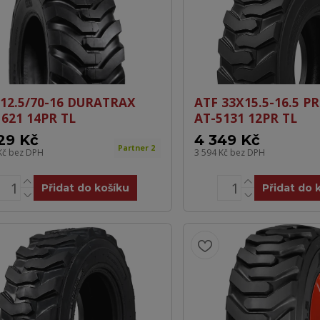
 12.5/70-16 DURATRAX
ATF 33X15.5-16.5 
1621 14PR TL
AT-5131 12PR TL
29 Kč
4 349 Kč
Partner 2
Kč
bez DPH
3 594 Kč
bez DPH
Přidat do košíku
Přidat do 