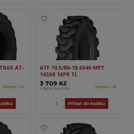
OTRAX AT-
ATF 10.5/80-18 6040 MPT
142A8 16PR TL
3 709 Kč
Partner > 10
Partner > 10
3 065 Kč
bez DPH
košíku
Přidat do košíku