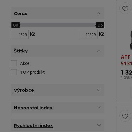
Cena:
Od
Do
Kč
Kč
Štítky
ATF
513
Akce
1 3
TOP produkt
1 098 
Výrobce
Nosnostní index
Rychlostní index