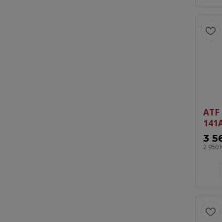
ATF 
141
3 5
2 950 