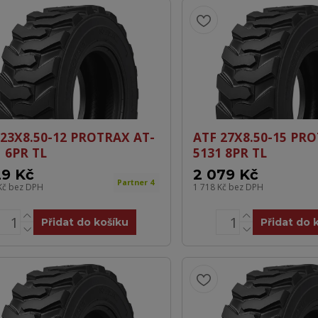
 23X8.50-12 PROTRAX AT-
ATF 27X8.50-15 PR
1 6PR TL
5131 8PR TL
29 Kč
2 079 Kč
Partner 4
Kč
bez DPH
1 718 Kč
bez DPH
Přidat do košíku
Přidat do 