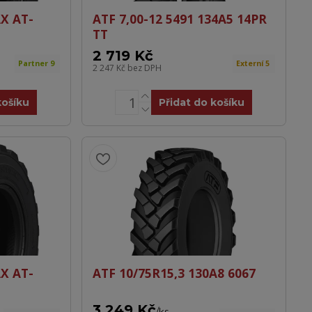
X AT-
ATF 7,00-12 5491 134A5 14PR
TT
2 719 Kč
Partner 9
Externí 5
2 247 Kč
bez DPH
košíku
Přidat do košíku
X AT-
ATF 10/75R15,3 130A8 6067
3 249 Kč
/
ks