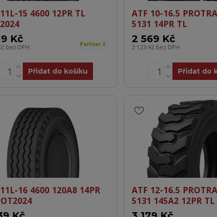
11L-15 4600 12PR TL
ATF 10-16.5 PROTRA
2024
5131 14PR TL
19 Kč
2 569 Kč
Partner 2
Kč
bez DPH
2 123 Kč
bez DPH
Přidat do košíku
Přidat do 
 11L-16 4600 120A8 14PR
ATF 12-16.5 PROTRA
DOT2024
5131 145A2 12PR TL
39 Kč
3 179 Kč