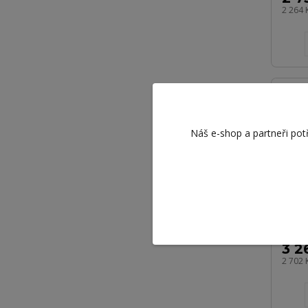
2 264 
Náš e-shop a partneři pot
ATF 
139
3 2
2 702 