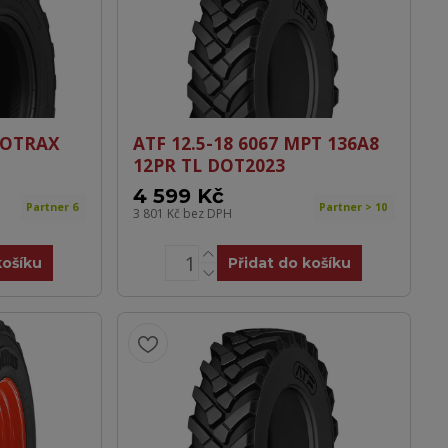
PROTRAX
ATF 12.5-18 6067 MPT 136A8
12PR TL DOT2023
4 599 Kč
Partner 6
Partner > 10
3 801 Kč
bez DPH
košíku
Přidat do košíku