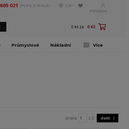
 605 021
(Po-Pá, 9-16 hod.)
CZK
Přihlášení
0
ks
za
0 Kč
t
é
Průmyslové
Nákladní
Více
strana
z 2
další