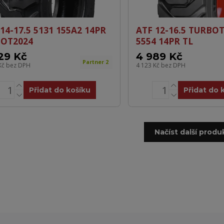
14-17.5 5131 155A2 14PR
ATF 12-16.5 TURBO
DOT2024
5554 14PR TL
29 Kč
4 989 Kč
Partner 2
Kč
bez DPH
4 123 Kč
bez DPH
Přidat do košíku
Přidat do 
Načíst další produk