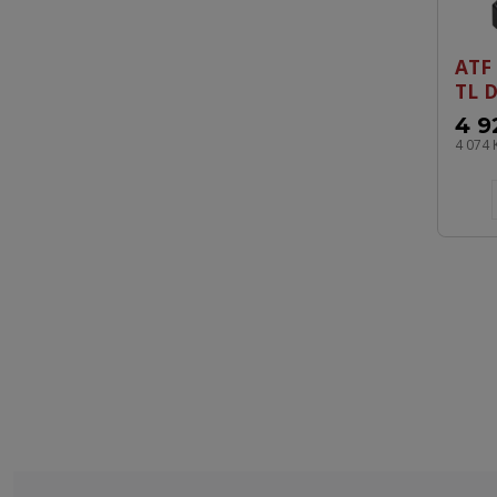
ATF 
TL 
4 9
4 074 