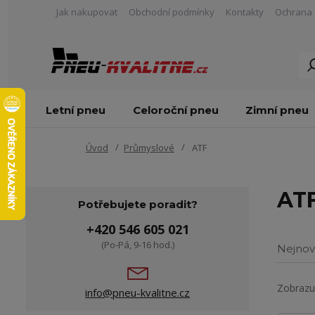
Jak nakupovat
Obchodní podmínky
Kontakty
Ochrana 
Letní pneu
Celoroční pneu
Zimní pneu
Úvod
Průmyslové
ATF
AT
Potřebujete poradit?
+420 546 605 021
(Po-Pá, 9-16 hod.)
Nejnov
Zobrazuj
info@pneu-kvalitne.cz