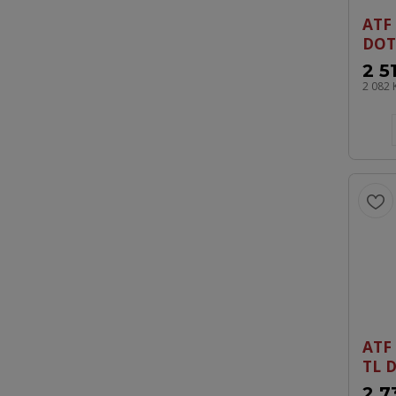
ATF 
DOT
2 5
2 082 
ATF
TL 
2 7