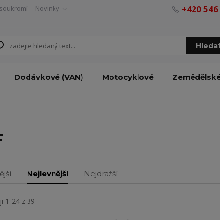
+420 546
soukromí
Novinky
Hleda
Dodávkové (VAN)
Motocyklové
Zemědělsk
F
ější
Nejlevnější
Nejdražší
i 1-24 z 39