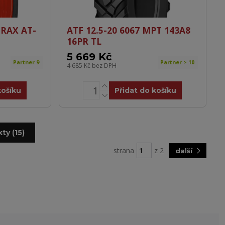
TRAX AT-
ATF 12.5-20 6067 MPT 143A8
16PR TL
5 669 Kč
Partner 9
Partner > 10
4 685 Kč
bez DPH
košíku
Přidat do košíku
ty (15)
strana
z 2
další