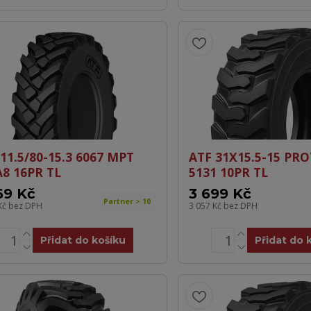
11.5/80-15.3 6067 MPT
ATF 31X15.5-15 PR
A8 16PR TL
5131 10PR TL
69 Kč
3 699 Kč
Partner > 10
Kč
bez DPH
3 057 Kč
bez DPH
Přidat do košíku
Přidat do 