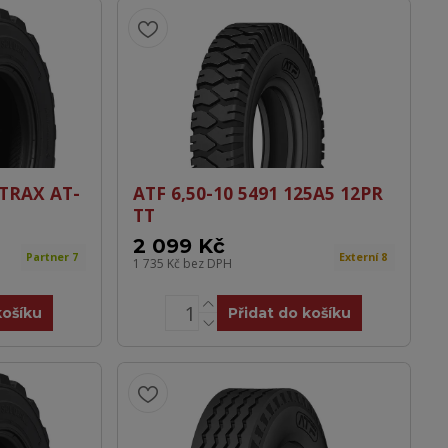
OTRAX AT-
ATF 6,50-10 5491 125A5 12PR
TT
2 099 Kč
Partner 7
Externí 8
1 735 Kč
bez DPH
košíku
Přidat do košíku