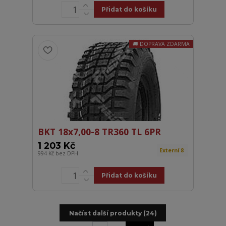
Přidat do košíku
DOPRAVA ZDARMA
BKT 18x7,00-8 TR360 TL 6PR
1 203 Kč
Externí 8
994 Kč
bez DPH
Přidat do košíku
Načíst další produkty (24)