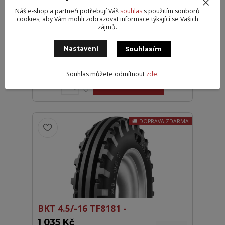
Náš e-shop a partneři potřebují Váš
souhlas
s použitím souborů
cookies, aby Vám mohli zobrazovat informace týkající se Vašich
zájmů.
BKT 16x6,50-8 72 LG306 TL 6PR
Nastavení
Souhlasím
1 023 Kč
Externí 8
845 Kč
bez DPH
Souhlas můžete odmítnout
zde
.
Přidat do košíku
DOPRAVA ZDARMA
BKT 4.5/-16 TF8181 -
1 035 Kč