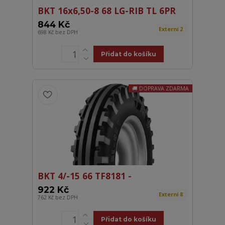
BKT 16x6,50-8 68 LG-RIB TL 6PR
844 Kč
Externí 2
698 Kč
bez DPH
Přidat do košíku
DOPRAVA ZDARMA
BKT 4/-15 66 TF8181 -
922 Kč
Externí 8
762 Kč
bez DPH
Přidat do košíku