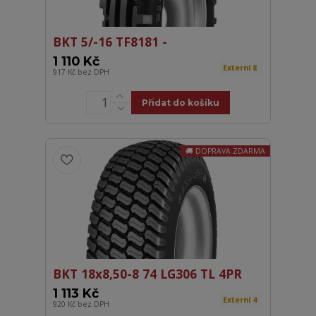
BKT 5/-16 TF8181 -
1 110 Kč
Externí 8
917 Kč
bez DPH
Přidat do košíku
DOPRAVA ZDARMA
BKT 18x8,50-8 74 LG306 TL 4PR
1 113 Kč
Externí 4
920 Kč
bez DPH