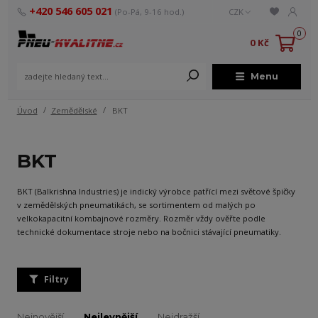
+420 546 605 021
(Po-Pá, 9-16 hod.)
CZK
0
0 Kč
Menu
Úvod
Zemědělské
BKT
BKT
BKT (Balkrishna Industries) je indický výrobce patřící mezi světové špičky
v zemědělských pneumatikách, se sortimentem od malých po
velkokapacitní kombajnové rozměry. Rozměr vždy ověřte podle
technické dokumentace stroje nebo na bočnici stávající pneumatiky.
Filtry
Nejnovější
Nejlevnější
Nejdražší