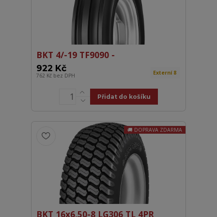
BKT 4/-19 TF9090 -
922 Kč
Externí 8
762 Kč
bez DPH
Přidat do košíku
DOPRAVA ZDARMA
BKT 16x6,50-8 LG306 TL 4PR