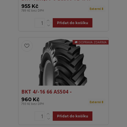
955 Kč
Externí 8
789 Kč
bez DPH
Přidat do košíku
DOPRAVA ZDARMA
BKT 4/-16 66 AS504 -
960 Kč
Externí 8
793 Kč
bez DPH
Přidat do košíku