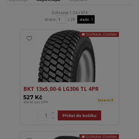
Zobrazuji 1-24 z 674
strana
z 29
další
DOPRAVA ZDARMA
BKT 13x5,00-6 LG306 TL 4PR
527 Kč
Externí 8
436 Kč
bez DPH
Přidat do košíku
DOPRAVA ZDARMA