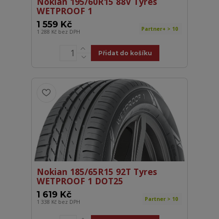
Nokian 195/60R15 88V Tyres
WETPROOF 1
1 559 Kč
Partner+ > 10
1 288 Kč
bez DPH
Přidat do košíku
Nokian 185/65R15 92T Tyres
WETPROOF 1 DOT25
1 619 Kč
Partner > 10
1 338 Kč
bez DPH