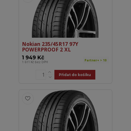
Nokian 235/45R17 97Y
POWERPROOF 2 XL
1 949 Kč
Partner+ > 10
1 611 Kč
bez DPH
Přidat do košíku