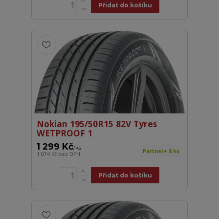
Přidat do košíku
Nokian 195/50R15 82V Tyres
WETPROOF 1
1 299 Kč
/
ks
Partner+ 8 ks
1 074 Kč
bez DPH
Přidat do košíku