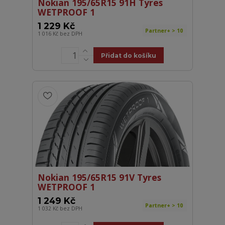
Nokian 195/65R15 91H Tyres
WETPROOF 1
1 229 Kč
Partner+ > 10
1 016 Kč
bez DPH
Přidat do košíku
Nokian 195/65R15 91V Tyres
WETPROOF 1
1 249 Kč
Partner+ > 10
1 032 Kč
bez DPH