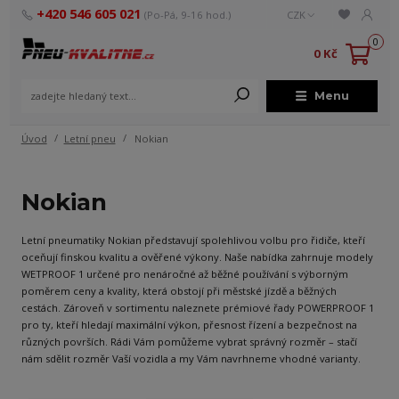
+420 546 605 021
(Po-Pá, 9-16 hod.)
CZK
0
0 Kč
Menu
Úvod
Letní pneu
Nokian
Nokian
Letní pneumatiky Nokian představují spolehlivou volbu pro řidiče, kteří
oceňují finskou kvalitu a ověřené výkony. Naše nabídka zahrnuje modely
WETPROOF 1 určené pro nenáročné až běžné používání s výborným
poměrem ceny a kvality, která obstojí při městské jízdě a běžných
cestách. Zároveň v sortimentu naleznete prémiové řady POWERPROOF 1
pro ty, kteří hledají maximální výkon, přesnost řízení a bezpečnost na
různých površích. Rádi Vám pomůžeme vybrat správný rozměr – stačí
nám sdělit rozměr Vaší vozidla a my Vám navrhneme vhodné varianty.