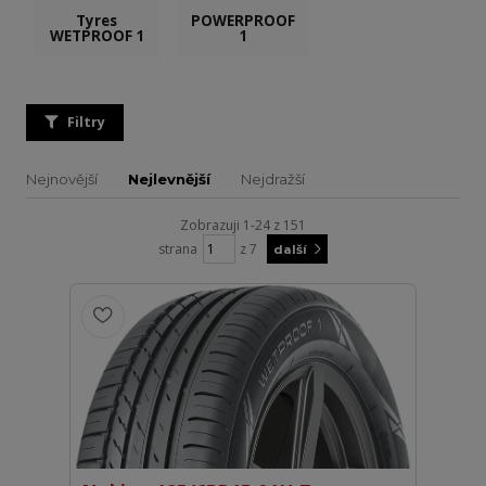
Tyres
POWERPROOF
WETPROOF 1
1
Filtry
Nejnovější
Nejlevnější
Nejdražší
Zobrazuji 1-24 z 151
strana
z 7
další