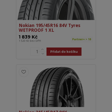
Nokian 195/45R16 84V Tyres
WETPROOF 1 XL
1 839 Kč
Partner+ > 10
1 520 Kč
bez DPH
Přidat do košíku