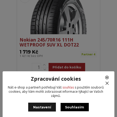
Nokian 245/70R16 111H
WETPROOF SUV XL DOT22
1 719 Kč
Partner 4
1 421 Kč
bez DPH
Přidat do košíku
Zpracování cookies
Náš e-shop a partneři potřebují Váš
souhlas
s použitím souborů
cookies, aby Vám mohli zobrazovat informace týkající se Vašich
zájmů.
Nastavení
Souhlasím