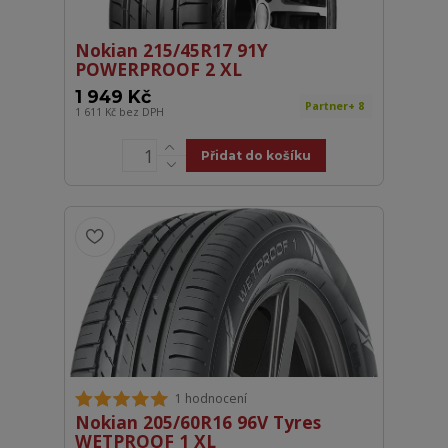
Nokian 215/45R17 91Y
POWERPROOF 2 XL
1 949 Kč
Partner+ 8
1 611 Kč
bez DPH
Přidat do košíku
1 hodnocení
Nokian 205/60R16 96V Tyres
WETPROOF 1 XL