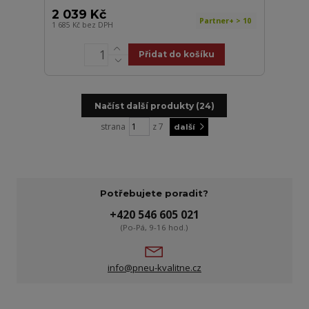
2 039 Kč
Partner+ > 10
1 685 Kč
bez DPH
Přidat do košíku
Načíst další produkty (24)
strana
z 7
další
Potřebujete poradit?
+420 546 605 021
(Po-Pá, 9-16 hod.)
info@pneu-kvalitne.cz