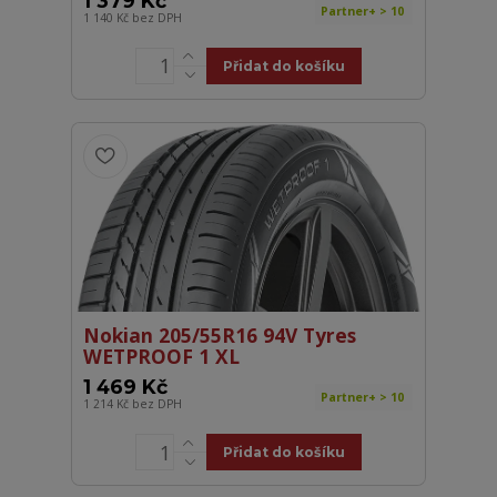
1 379 Kč
Partner+ > 10
1 140 Kč
bez DPH
Přidat do košíku
Nokian 205/55R16 94V Tyres
WETPROOF 1 XL
1 469 Kč
Partner+ > 10
1 214 Kč
bez DPH
Přidat do košíku