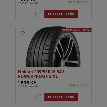
Partner+ > 10
1 503 Kč
bez DPH
Přidat do košíku
DOPRAVA ZDARMA
Nokian 205/55R16 94V
POWERPROOF 2 XL
1 836 Kč
Externí+ > 10
1 517 Kč
bez DPH
Přidat do košíku