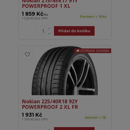
Nokian 215/45R17 91Y
POWERPROOF 1 XL
1 859 Kč
/
ks
Partner+ > 10 ks
1 536 Kč
bez DPH
Přidat do košíku
DOPRAVA ZDARMA
Nokian 225/40R18 92Y
POWERPROOF 2 XL FR
1 931 Kč
Externí+ > 10
1 596 Kč
bez DPH