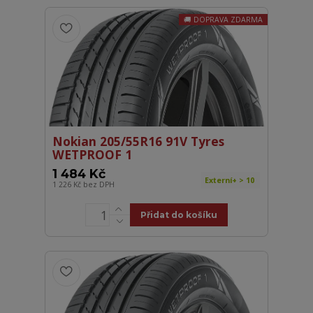
DOPRAVA ZDARMA
Nokian 205/55R16 91V Tyres
WETPROOF 1
1 484 Kč
Externí+ > 10
1 226 Kč
bez DPH
Přidat do košíku