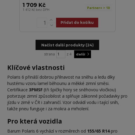
1 709 Kč
Partner+ > 10
1 412 Kč
bez DPH
Přidat do košíku
Načíst další produkty (24)
strana
z 4
další
Klíčové vlastnosti
Polaris 6 přináší dobrou přilnavost na sněhu a ledu díky
hustému vzoru lamel běhounu a měkké zimní směsi.
Certifikace
3PMSF
(tři špičky hory se sněhovou vločkou)
potvrzuje zimní způsobilost a splňuje zákonné požadavky pro
jízdu v zimě v ČR i zahraničí. Vzor odvádí vodu i tající sníh,
takže pneu funguje i za mokra a mrholení.
Pro která vozidla
Barum Polaris 6 vychází v rozměrech od
155/65 R14
pro