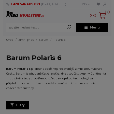
+420 546 605 021
(Po-Pá, 9-16 hod.)
CZK
0
0 Kč
Menu
Úvod
Zimní pneu
Barum
Polaris 6
Barum Polaris 6
Barum Polaris 6
je dlouhodobě nejprodávanější zimní pneumatika v
Česku. Barum je původně česká značka, dnes součást skupiny Continental
— dostáváte tedy prověřenou středoevropskou technologii za
přijatelnou cenu. Hodí se pro každodenní zimní jízdu na osobních
vozech střední třídy.
Filtry