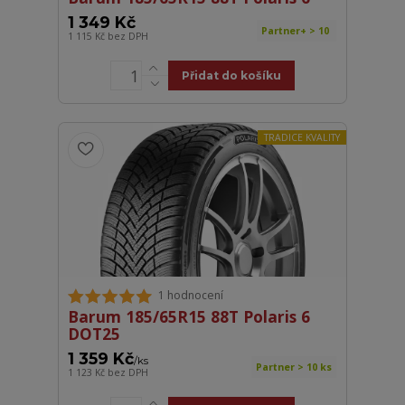
1 349 Kč
Partner+ > 10
1 115 Kč
bez DPH
Přidat do košíku
TRADICE KVALITY
1 hodnocení
Barum 185/65R15 88T Polaris 6
DOT25
1 359 Kč
/
ks
Partner > 10 ks
1 123 Kč
bez DPH