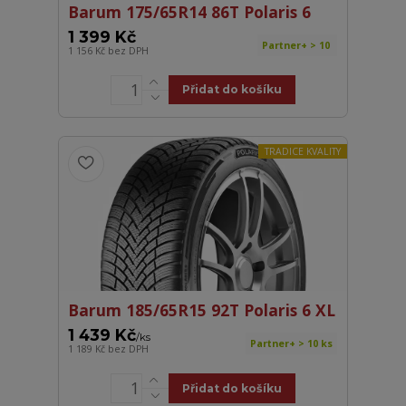
Barum 175/65R14 86T Polaris 6
1 399 Kč
Partner+ > 10
1 156 Kč
bez DPH
Přidat do košíku
TRADICE KVALITY
Barum 185/65R15 92T Polaris 6 XL
1 439 Kč
/
ks
Partner+ > 10 ks
1 189 Kč
bez DPH
Přidat do košíku