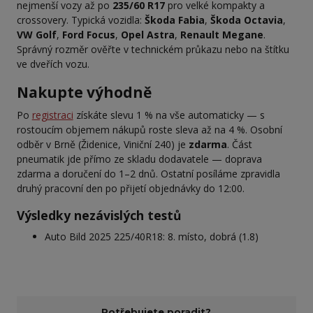
nejmenší vozy až po
235/60 R17
pro velké kompakty a
crossovery. Typická vozidla:
Škoda Fabia
,
Škoda Octavia
,
VW Golf
,
Ford Focus
,
Opel Astra
,
Renault Megane
.
Správný rozměr ověřte v technickém průkazu nebo na štítku
ve dveřích vozu.
Nakupte výhodně
Po
registraci
získáte slevu 1 % na vše automaticky — s
rostoucím objemem nákupů roste sleva až na 4 %. Osobní
odběr v Brně (Židenice, Viniční 240) je
zdarma
. Část
pneumatik jde přímo ze skladu dodavatele — doprava
zdarma a doručení do 1–2 dnů. Ostatní posíláme zpravidla
druhý pracovní den po přijetí objednávky do 12:00.
Výsledky nezávislých testů
Auto Bild 2025 225/40R18: 8. místo, dobrá (1.8)
Potřebujete poradit?