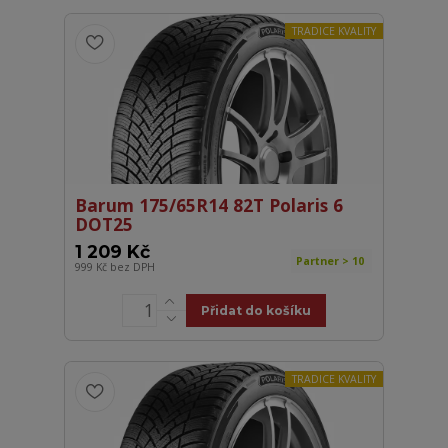
TRADICE KVALITY
Barum 175/65R14 82T Polaris 6
DOT25
1 209 Kč
Partner > 10
999 Kč
bez DPH
Přidat do košíku
TRADICE KVALITY