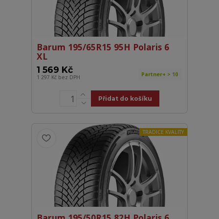
Barum 195/65R15 95H Polaris 6
XL
1 569 Kč
Partner+ > 10
1 297 Kč
bez DPH
Přidat do košíku
TRADICE KVALITY
Barum 195/50R15 82H Polaris 6