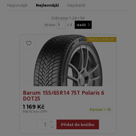
Nejnovější
Nejlevnější
Nejdražší
Zobrazuji 1-24 z 94
strana
z 4
další
TRADICE KVALITY
Barum 155/65R14 75T Polaris 6
DOT25
1 169 Kč
Partner > 10
966 Kč
bez DPH
Přidat do košíku