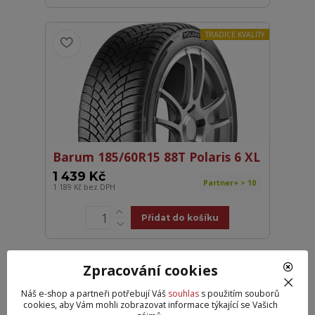
TRADICE KVALITY
Barum 185/60R15 88T Polaris 6 XL
1 439 Kč
Partner+ > 10
1 189 Kč
bez DPH
Přidat do košíku
TRADICE KVALITY
Zpracování cookies
Náš e-shop a partneři potřebují Váš
souhlas
s použitím souborů
cookies, aby Vám mohli zobrazovat informace týkající se Vašich