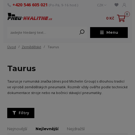
+420 546 605 021
(Po-Pá, 9-16 hod.)
CZK
0
0 Kč
Menu
Úvod
Zemědělské
Taurus
Taurus
Taurus je rumunská značka (dnes pod Michelin Group) s dlouhou tradicí
ve výrobě zemědělských pneumatik. Rozměr vždy ověřte podle technické
dokumentace stroje nebo na bočnici stávající pneumatiky.
Filtry
Nejnovější
Nejlevnější
Nejdražší