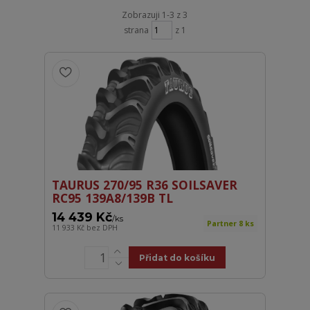
Zobrazuji 1-3 z 3
strana
z 1
TAURUS 270/95 R36 SOILSAVER
RC95 139A8/139B TL
14 439 Kč
/
ks
Partner 8 ks
11 933 Kč
bez DPH
Přidat do košíku