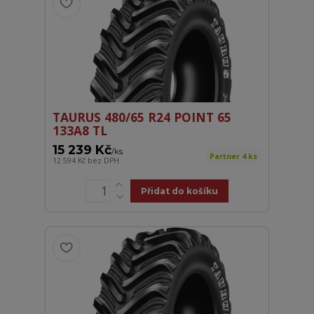
TAURUS 480/65 R24 POINT 65
133A8 TL
15 239 Kč
/
ks
Partner 4 ks
12 594 Kč
bez DPH
Přidat do košíku