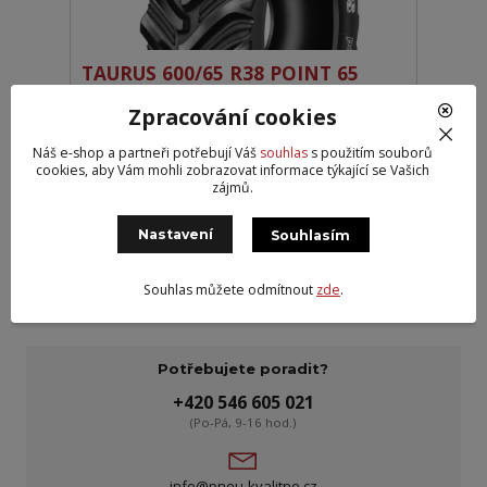
TAURUS 600/65 R38 POINT 65
153A8 TL
Zpracování cookies
32 179 Kč
/
ks
Partner 4 ks
26 594 Kč
bez DPH
Náš e-shop a partneři potřebují Váš
souhlas
s použitím souborů
cookies, aby Vám mohli zobrazovat informace týkající se Vašich
zájmů.
Přidat do košíku
Nastavení
Souhlasím
strana
z 1
Souhlas můžete odmítnout
zde
.
Potřebujete poradit?
+420 546 605 021
(Po-Pá, 9-16 hod.)
info@pneu-kvalitne.cz