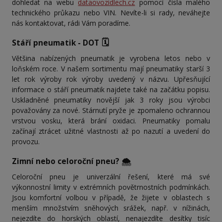
dohledat na webu
dataovozidlech.cz
pomocí čísla malého
technického průkazu nebo VIN. Nevíte-li si rady, neváhejte
nás kontaktovat, rádi Vám poradíme.
🗓️
Stáří pneumatik - DOT
Většina nabízených pneumatik je vyrobena letos nebo v
loňském roce. V našem sortimentu mají pneumatiky starší 3
let rok výroby rok výroby uvedený v názvu. Upřesňující
informace o stáří pneumatik najdete také na začátku popisu.
Uskladněné pneumatiky novější jak 3 roky jsou výrobci
považovány za nové. Stárnutí pryže je zpomaleno ochrannou
vrstvou vosku, která brání oxidaci. Pneumatiky pomalu
začínají ztrácet užitné vlastnosti až po nazutí a uvedení do
provozu.
Zimní nebo celoroční pneu? 🌨️
Celoroční pneu je univerzální řešení, které má své
výkonnostní limity v extrémních povětrnostních podmínkách.
Jsou komfortní volbou v případě, že žijete v oblastech s
menším množstvím sněhových srážek, např. v nížinách,
nejezdíte do horských oblastí, nenajezdíte desítky tisíc