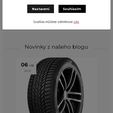
problémům s vyvážením. Takovou pneumatiku je nutné
odeslat na naši adresu k posouzení reklamačním technikem.
Nastavení
Souhlasím
Souhlas můžete odmítnout
zde
.
Novinky z našeho blogu
06
08
2026