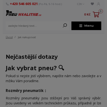
+420 546 605 021
(Po-Pá, 9-16 hod.)
CZK
0
0 Kč
Menu
Úvod
Jak nakupovat
Nejčastější dotazy
Jak
vybrat
pneu?
🔍
Pokud si nejste jistí výběrem, napište nám nebo zavolejte a v
mžiku Vám poradíme.
↕️
Rozměry pneumatik
Rozměry pneumatiky jsou stěžejní pro Váš správný výběr.
Jsou uvedeny ve velkém technickém průkazu, případně je lze