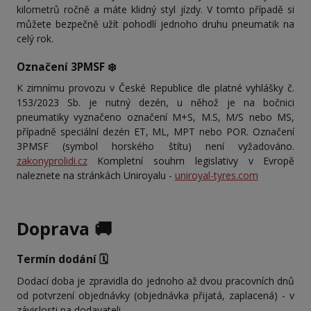
kilometrů ročně a máte klidný styl jízdy. V tomto případě si
můžete bezpečně užít pohodlí jednoho druhu pneumatik na
celý rok.
Označení 3PMSF ❄️
K zimnímu provozu v České Republice dle platné vyhlášky č.
153/2023 Sb. je nutný dezén, u něhož je na bočnici
pneumatiky vyznačeno označení M+S, M.S, M/S nebo MS,
případně speciální dezén ET, ML, MPT nebo POR. Označení
3PMSF (symbol horského štítu) není vyžadováno.
zakonyprolidi.cz
Kompletní souhrn legislativy v Evropě
naleznete na stránkách Uniroyalu -
uniroyal-tyres.com
Doprava 🚚
Termín dodání 🗓️
Dodací doba je zpravidla do jednoho až dvou pracovních dnů
od potvrzení objednávky (objednávka přijatá, zaplacená) - v
závislosti na dodavateli.