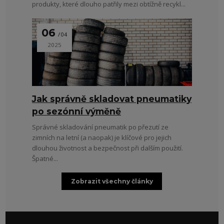
produkty, které dlouho patřily mezi obtížně recykl...
06
04
2025
Jak správně skladovat pneumatiky
po sezónní výměně
Správné skladování pneumatik po přezutí ze
zimních na letní (a naopak) je klíčové pro jejich
dlouhou životnost a bezpečnost při dalším použití.
Špatné...
Zobrazit všechny články