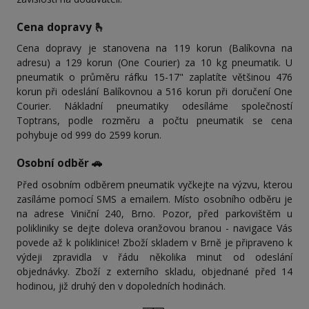
Cena dopravy 🫰
Cena dopravy je stanovena na 119 korun (Balíkovna na
adresu) a 129 korun (One Courier) za 10 kg pneumatik. U
pneumatik o průměru ráfku 15-17" zaplatíte většinou 476
korun při odeslání Balíkovnou a 516 korun při doručení One
Courier. Nákladní pneumatiky odesíláme společností
Toptrans, podle rozměru a počtu pneumatik se cena
pohybuje od 999 do 2599 korun.
Osobní odběr 🚗
Před osobním odběrem pneumatik vyčkejte na výzvu, kterou
zasíláme pomocí SMS a emailem. Místo osobního odběru je
na adrese Viniční 240, Brno. Pozor, před parkovištěm u
polikliniky se dejte doleva oranžovou branou - navigace Vás
povede až k poliklinice! Zboží skladem v Brně je připraveno k
výdeji zpravidla v řádu několika minut od odeslání
objednávky. Zboží z externího skladu, objednané před 14
hodinou, již druhý den v dopoledních hodinách.