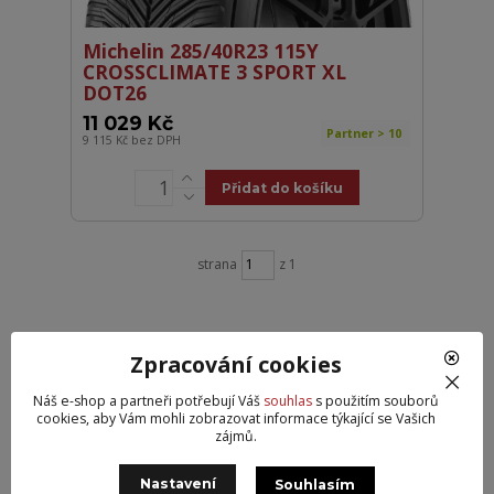
Michelin 285/40R23 115Y
CROSSCLIMATE 3 SPORT XL
DOT26
11 029 Kč
Partner > 10
9 115 Kč
bez DPH
Přidat do košíku
strana
z 1
Zpracování cookies
Potřebujete poradit?
Náš e-shop a partneři potřebují Váš
souhlas
s použitím souborů
+420 546 605 021
cookies, aby Vám mohli zobrazovat informace týkající se Vašich
(Po-Pá, 9-16 hod.)
zájmů.
Nastavení
Souhlasím
info@pneu-kvalitne.cz