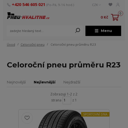
+420 546 605 021
(Po-Pá, 9-16 hod.)
CZK
0
0 Kč
Menu
Úvod
Celoroční pneu
Celoroční pneu průměru R23
Celoroční pneu průměru R23
Nejnovější
Nejlevnější
Nejdražší
Zobrazuji 1-2 z 2
strana
z 1
SPORTOVNÍ DNA