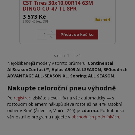
CST Tires 30x10,00R14 63M
DINGO CU-47 TL 8PR
3 573 Kč
Externí 4
2 953 Kč
bez DPH
Přidat do košíku
strana
z 1
Nejoblíbenější modely v tomto průměru:
Continental
AllSeasonContact™
,
Aplus A909 ALLSEASON
,
BFGoodrich
ADVANTAGE ALL-SEASON XL
,
Sebring ALL SEASON
.
Nakupte celoroční pneu výhodně
Po
registraci
získáte slevu 1 % na vše automaticky — s
rostoucím objemem nákupů sleva roste až na 4 %. Osobní
odběr v Brně (Židenice, Viniční 240) je
zdarma
. Podrobnosti
věrnostního programu najdete v
obchodních podmínkách
.