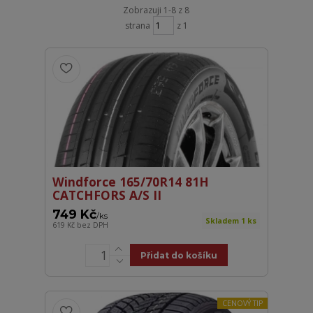
Zobrazuji 1-8 z 8
strana
z 1
Windforce 165/70R14 81H
CATCHFORS A/S II
749 Kč
/
ks
Skladem 1 ks
619 Kč
bez DPH
Přidat do košíku
CENOVÝ TIP