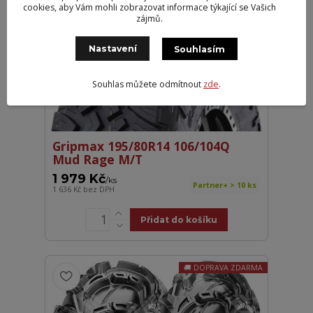
cookies, aby Vám mohli zobrazovat informace týkající se Vašich
zájmů.
DOSTUPNÝ KOMFORT
Nastavení
Souhlasím
Souhlas můžete odmítnout
zde
.
Gripmax 195/80R14 106/104Q
Mud Rage M/T
1 979 Kč
/
ks
Partner+ > 10 ks
1 636 Kč
bez DPH
Přidat do košíku
DOPRAVA ZDARMA