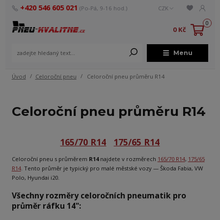
+420 546 605 021
(Po-Pá, 9-16 hod.)
CZK
0
0 Kč
Menu
Úvod
Celoroční pneu
Celoroční pneu průměru R14
Celoroční pneu průměru R14
165/70 R14
175/65 R14
Celoroční pneu s průměrem
R14
najdete v rozměrech
165/70 R14
,
175/65
R14
. Tento průměr je typický pro malé městské vozy — Škoda Fabia, VW
Polo, Hyundai i20.
Všechny rozměry celoročních pneumatik pro
průměr ráfku 14":