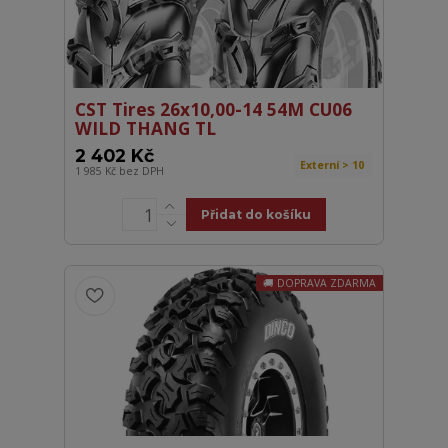
CST Tires 26x10,00-14 54M CU06
WILD THANG TL
2 402 Kč
Externí > 10
1 985 Kč
bez DPH
Přidat do košíku
DOPRAVA ZDARMA