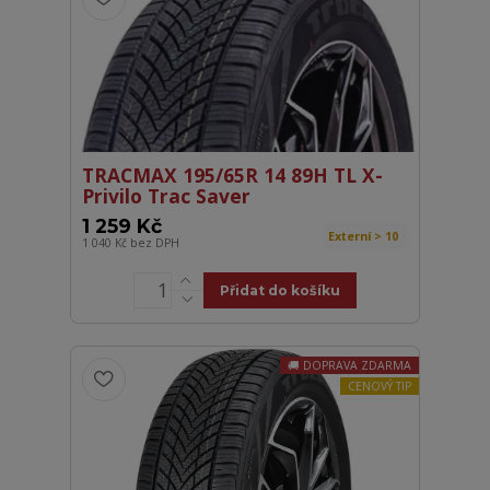
TRACMAX 195/65R 14 89H TL X-
Privilo Trac Saver
1 259 Kč
Externí > 10
1 040 Kč
bez DPH
Přidat do košíku
DOPRAVA ZDARMA
CENOVÝ TIP