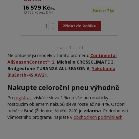
16 579 Kč
/
ks
Partner 7 ks
13 702 Kč
bez DPH
Přidat do košíku
strana
z 1
Nejoblíbenější modely v tomto průměru:
Continental
AllSeasonContact™ 2
,
Michelin CROSSCLIMATE 3
,
Bridgestone TURANZA ALL SEASON 6
,
Yokohama
BluEarth-4S AW21
.
Nakupte celoroční pneu výhodně
Po
registraci
získáte slevu 1 % na vše automaticky — s
rostoucím objemem nákupů sleva roste až na 4 %. Osobní
odběr v Brně (Židenice, Viniční 240) je
zdarma
. Podrobnosti
věrnostního programu najdete v
obchodních podmínkách
.