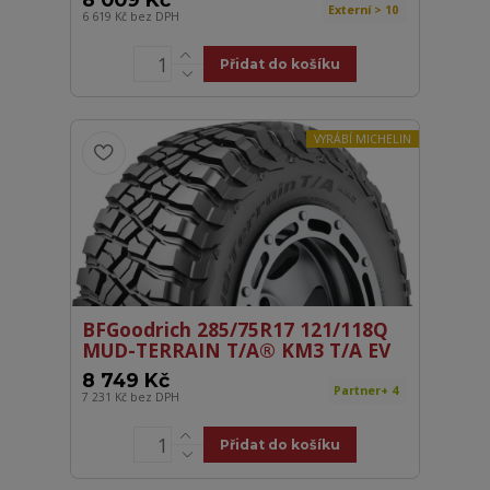
Externí > 10
6 619 Kč
bez DPH
Přidat do košíku
VYRÁBÍ MICHELIN
BFGoodrich 285/75R17 121/118Q
MUD-TERRAIN T/A® KM3 T/A EV
8 749 Kč
Partner+ 4
7 231 Kč
bez DPH
Přidat do košíku