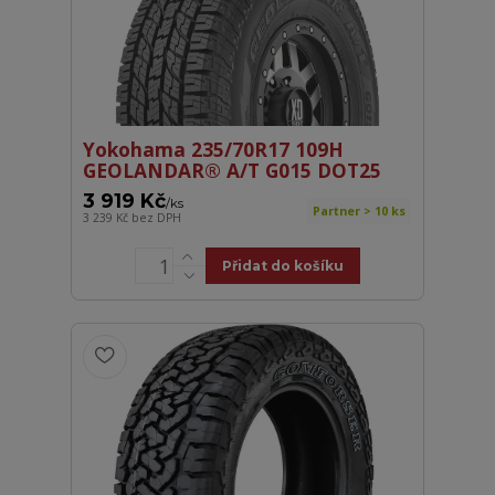
Yokohama 235/70R17 109H
GEOLANDAR® A/T G015 DOT25
3 919 Kč
/
ks
Partner > 10 ks
3 239 Kč
bez DPH
Přidat do košíku