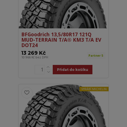
BFGoodrich 13,5/80R17 121Q
MUD-TERRAIN T/A® KM3 T/A EV
DOT24
13 269 Kč
Partner 5
10 966 Kč
bez DPH
Přidat do košíku
VYRÁBÍ MICHELIN