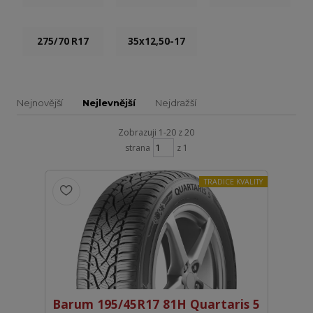
275/70 R17
35x12,50-17
Nejnovější
Nejlevnější
Nejdražší
Zobrazuji 1-20 z 20
strana
z 1
TRADICE KVALITY
Barum 195/45R17 81H Quartaris 5