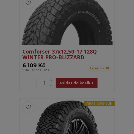
Comforser 37x12,50-17 128Q
WINTER PRO-BLIZZARD
6 109 Kč
Externí > 10
5 049 Kč
bez DPH
Přidat do košíku
VYRÁBÍ MICHELIN