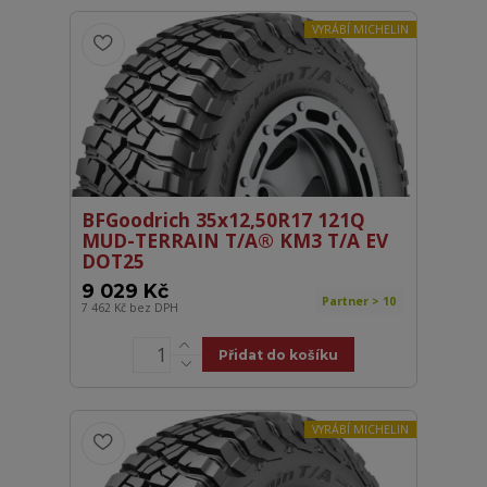
VYRÁBÍ MICHELIN
BFGoodrich 35x12,50R17 121Q
MUD-TERRAIN T/A® KM3 T/A EV
DOT25
9 029 Kč
Partner > 10
7 462 Kč
bez DPH
Přidat do košíku
VYRÁBÍ MICHELIN