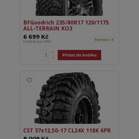
BFGoodrich 235/80R17 120/117S
ALL-TERRAIN KO3
6 699 Kč
Partner+ 4
5 536 Kč
bez DPH
Přidat do košíku
CST 37x12,50-17 CL24X 118K 6PR
8 009 Kč