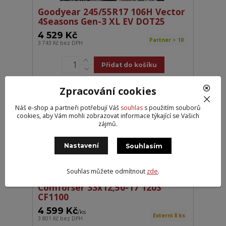
Goodyear 245/55R17 106H Vector
4Seasons Gen-3 XL EV DOT25
4 529 Kč
Partner > 10
3 743 Kč
bez DPH
Přidat do košíku
Zpracování cookies
Náš e-shop a partneři potřebují Váš
souhlas
s použitím souborů
cookies, aby Vám mohli zobrazovat informace týkající se Vašich
zájmů.
Nastavení
Souhlasím
Souhlas můžete odmítnout
zde
.
Comforser 33x12,50-17 120S
CF1100
4 599 Kč
/
ks
Externí 8 ks
3 801 Kč
bez DPH