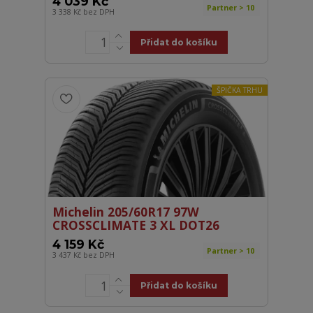
4 039 Kč
Partner > 10
3 338 Kč
bez DPH
Přidat do košíku
ŠPIČKA TRHU
Michelin 205/60R17 97W
CROSSCLIMATE 3 XL DOT26
4 159 Kč
Partner > 10
3 437 Kč
bez DPH
Přidat do košíku