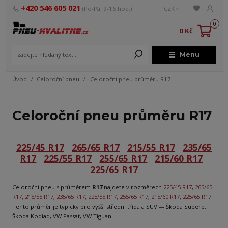
+420 546 605 021
(Po-Pá, 9-16 hod.)
CZK
0
0 Kč
Menu
Úvod
Celoroční pneu
Celoroční pneu průměru R17
Celoroční pneu průměru R17
225/45 R17
265/65 R17
215/55 R17
235/65
R17
225/55 R17
255/65 R17
215/60 R17
225/65 R17
Celoroční pneu s průměrem
R17
najdete v rozměrech
225/45 R17
,
265/65
R17
,
215/55 R17
,
235/65 R17
,
225/55 R17
,
255/65 R17
,
215/60 R17
,
225/65 R17
.
Tento průměr je typický pro vyšší střední třída a SUV — Škoda Superb,
Škoda Kodiaq, VW Passat, VW Tiguan.