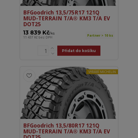
BFGoodrich 13,5/75R17 121Q
MUD-TERRAIN T/A® KM3 T/A EV
DOT25
13 839 Kč
/
ks
Partner > 10 ks
11 437 Kč
bez DPH
Přidat do košíku
VYRÁBÍ MICHELIN
BFGoodrich 13,5/80R17 121Q
MUD-TERRAIN T/A® KM3 T/A EV
DOT25