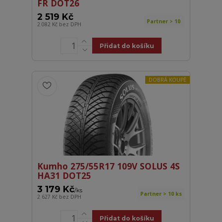
FR DOT26
2 519 Kč
Partner > 10
2 082 Kč
bez DPH
Přidat do košíku
DOBRÁ KOUPĚ
Kumho 275/55R17 109V SOLUS 4S
HA31 DOT25
3 179 Kč
/
ks
Partner > 10 ks
2 627 Kč
bez DPH
Přidat do košíku