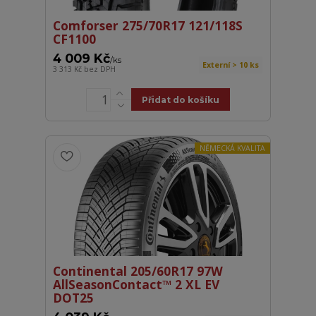
Comforser 275/70R17 121/118S
CF1100
4 009 Kč
/
ks
Externí > 10 ks
3 313 Kč
bez DPH
Přidat do košíku
NĚMECKÁ KVALITA
Continental 205/60R17 97W
AllSeasonContact™ 2 XL EV
DOT25